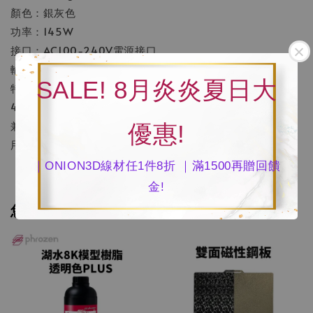
顏色：銀灰色
功率：145W
接口：AC100-240V電源接口
輸入電壓：AC 100-240V 50/60Hz
SALE! 8月炎炎夏日大
特色：加熱乾燥、防塵防潮、兼容性強、乾燥時間可設置0-
48h、360°熱風循環、參數斷電記憶功能、液晶觸控螢幕
兼容：1.75mm線徑及2.85mm線徑/直徑200mm耗材捲使
優惠!
用
｜ONION3D線材任1件8折 ｜滿1500再贈回饋
金!
您可能也喜歡