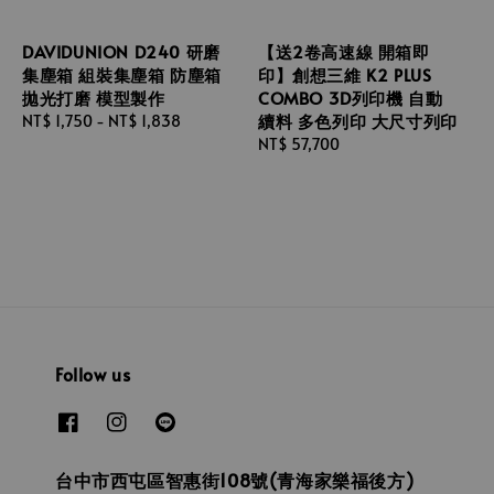
DAVIDUNION D240 研磨
【送2卷高速線 開箱即
集塵箱 組裝集塵箱 防塵箱
印】創想三維 K2 PLUS
拋光打磨 模型製作
COMBO 3D列印機 自動
續料 多色列印 大尺寸列印
Regular
NT$ 1,750
-
NT$ 1,838
price
Regular
NT$ 57,700
price
Follow us
台中市西屯區智惠街108號(青海家樂福後方)