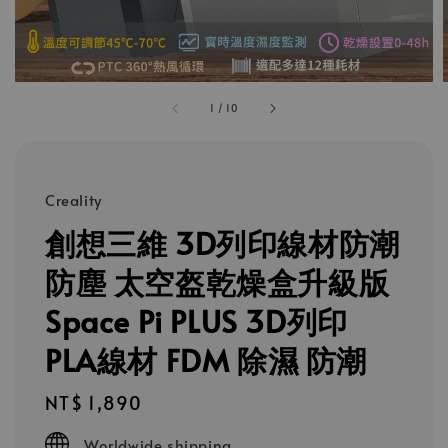
1
/
10
Creality
創想三維 3D列印線材防潮
防塵 太空盔乾燥盒升級版
Space Pi PLUS 3D列印
PLA線材 FDM 除濕 防潮
Regular
NT$ 1,890
price
Worldwide shipping