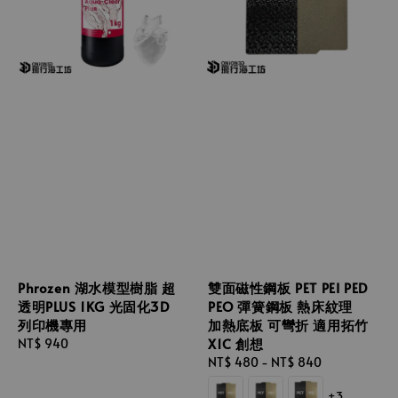
Phrozen 湖水模型樹脂 超
雙面磁性鋼板 PET PEI PED
透明PLUS 1KG 光固化3D
PEO 彈簧鋼板 熱床紋理
列印機專用
加熱底板 可彎折 適用拓竹
X1C 創想
Regular
NT$ 940
price
Regular
NT$ 480
-
NT$ 840
price
+3