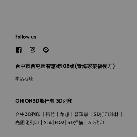
Follow us
台中市西屯區智惠街108號(青海家樂福後方)
本店地址
ONION3D飛行海 3D列印
台中3D列印┃拓竹┃創想┃普羅森┃3D打印線材┃
光固化列印┃SLA┃FDM┃3D掃描┃3D代印