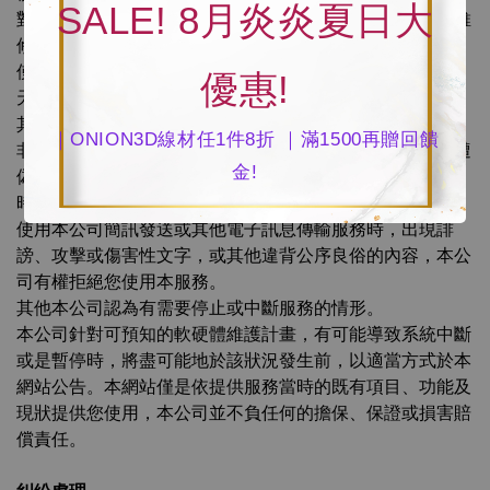
SALE! 8月炎炎夏日大
對本服務相關軟硬體設備進行搬遷、更換、升級、保養或維
修時；
使用者有任何違反政府法令或本同意書的情形；
優惠!
天災或其他不可抗力因素所導致的服務停止或中斷；
其他不可歸責於本公司事由所致的服務停止或中斷；
｜ONION3D線材任1件8折 ｜滿1500再贈回饋
非本公司所得控制的事由而致本服務資訊顯示不正確、或遭
金!
偽造、竄改、刪除或擷取、或致系統中斷或不能正常運作
時。
使用本公司簡訊發送或其他電子訊息傳輸服務時，出現誹
謗、攻擊或傷害性文字，或其他違背公序良俗的內容，本公
司有權拒絕您使用本服務。
其他本公司認為有需要停止或中斷服務的情形。
本公司針對可預知的軟硬體維護計畫，有可能導致系統中斷
或是暫停時，將盡可能地於該狀況發生前，以適當方式於本
網站公告。本網站僅是依提供服務當時的既有項目、功能及
現狀提供您使用，本公司並不負任何的擔保、保證或損害賠
償責任。