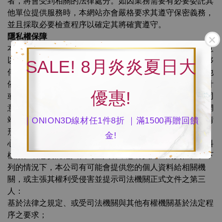
者，將會受到相關的法律處分。如因業務需要有必要委託其
他單位提供服務時，本網站亦會嚴格要求其遵守保密義務，
並且採取必要檢查程序以確定其將確實遵守。
隱私權保障
本公司對於您所登錄或留存的個人資料，在未獲得您的同意
以前，絕不對非本公司相關業務合作夥伴（以下稱「策略夥
SALE! 8月炎炎夏日大
伴」）以外之人揭露您的姓名、地址、電子郵件地址及其他
依法受保護的個人資料。同時為提供行銷、市場分析、統計
優惠!
或研究、或為提供會員個人化服務或加值服務之目的，您同
意本公司及本公司策略夥伴，得記錄、保存及利用您在本網
站所留存或產生的資料及記錄，同時在不揭露各該資料的情
｜ONION3D線材任1件8折 ｜滿1500再贈回饋
形下，得公開或使用統計資料。您可在本公司的「會員中
金!
心」網頁登入您的帳號及密碼，線上即時查閱您的個人資料
檔案。若您委託他人代為登入者，您將負完全的責任。在下
列的情況下，本公司有可能會提供您的個人資料給相關機
關，或主張其權利受侵害並提示司法機關正式文件之第三
人：
基於法律之規定、或受司法機關與其他有權機關基於法定程
序之要求；