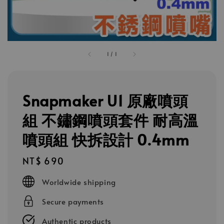
1
/
1
Snapmaker U1 原廠噴頭
組 不鏽鋼噴頭套件 耐高溫
噴頭組 快拆設計 0.4mm
Regular
NT$ 690
price
Worldwide shipping
Secure payments
Authentic products