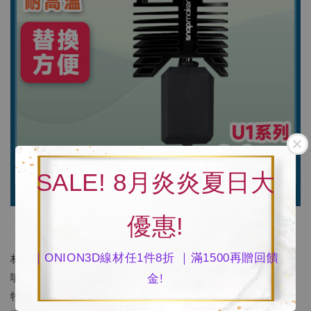
SALE! 8月炎炎夏日大
優惠!
材質：不鏽鋼
｜ONION3D線材任1件8折 ｜滿1500再贈回饋
噴嘴口徑：0.4mm
金!
特色：可滿足常規性耗材，如PLA、PETG、TPU