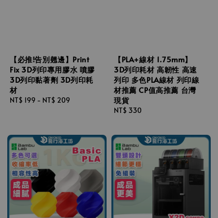
【必推!告別翹邊】Print
【PLA+線材 1.75mm】
Fix 3D列印專用膠水 噴膠
3D列印耗材 高韌性 高速
3D列印黏著劑 3D列印耗
列印 多色PLA線材 列印線
材
材推薦 CP值高推薦 台灣
現貨
Regular
NT$ 199
-
NT$ 209
price
Regular
NT$ 330
price