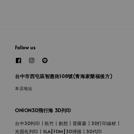
Follow us
台中市西屯區智惠街108號(青海家樂福後方)
本店地址
ONION3D飛行海 3D列印
台中3D列印┃拓竹┃創想┃普羅森┃3D打印線材┃
光固化列印┃SLA┃FDM┃3D掃描┃3D代印