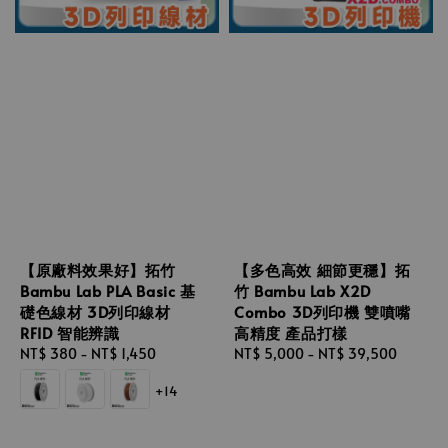
【原廠料效果好】拓竹
【多色高效 細節更穩】拓
Bambu Lab PLA Basic 基
竹 Bambu Lab X2D
礎色線材 3D列印線材
Combo 3D列印機 雙噴嘴
RFID 智能辨識
高精度 產品打樣
Regular
NT$ 380
-
NT$ 1,450
Regular
NT$ 5,000
-
NT$ 39,500
price
price
+14