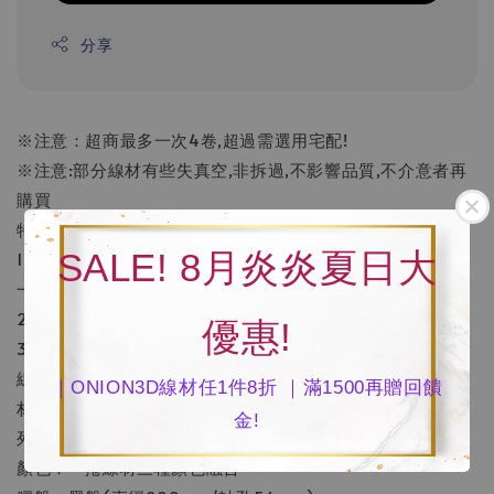
分享
※注意：超商最多一次4卷,超過需選用宅配!
※注意:部分線材有些失真空,非拆過,不影響品質,不介意者再
購買
特點：
SALE! 8月炎炎夏日大
1.一條線材裡面融合三種顏色，多色列印，可實現
一個模型三面顏色，讓列印不再單調。
2.高分子複合材料，高韌性，高光澤度，具有絲綢質感。
優惠!
3.不易翹邊、不易堵料，零氣泡，線徑均勻，環保無毒。
線徑：1.75mm
｜ONION3D線材任1件8折 ｜滿1500再贈回饋
材料：高分子複合材料
金!
列印溫度：200-220°C
顏色：一捲線材三種顏色融合