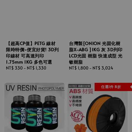
【超高CP值】PETG 線材
台灣製[ONION 光固化樹
限時特價~便宜好貨! 3D列
脂X-ABG ]1KG 灰 3D列印
印線材 可高速列印
LCD光固 樹脂 快速成型 光
1.75mm 1KG 多色可選
敏樹脂
Regular
NT$ 330
-
NT$ 1,330
Regular
NT$ 1,800
-
NT$ 3,024
price
price
任選1件 8折