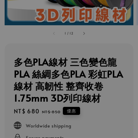
1
/
12
多色PLA線材 三色變色龍
PLA 絲綢多色PLA 彩虹PLA
線材 高韌性 整齊收卷
1.75mm 3D列印線材
Sale
NT$ 680
Regular
優惠
NT$ 850
price
price
Worldwide shipping
Secure payments