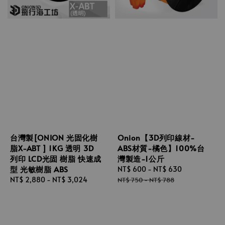
台灣製[ONION 光固化樹
Onion【3D列印線材-
脂X-ABT ] 1KG 透明 3D
ABS材質-橘色】100%台
列印 LCD光固 樹脂 快速成
灣製造-1公斤
型 光敏樹脂 ABS
Sale
NT$ 600
-
NT$ 630
Regular
Regular
NT$ 2,880
-
NT$ 3,024
price
price
NT$ 750
-
NT$ 788
price