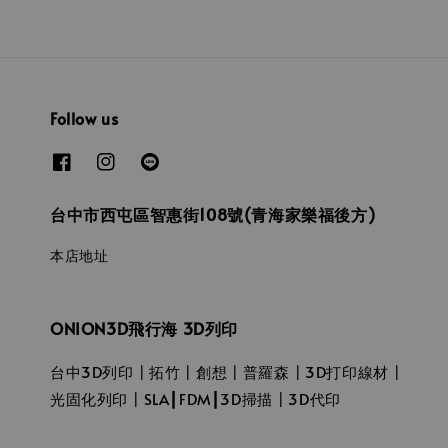
Follow us
台中市西屯區智惠街108號(青海家樂福後方)
本店地址
ONION3D飛行海 3D列印
台中3D列印┃拓竹┃創想┃普羅森┃3D打印線材┃
光固化列印┃SLA┃FDM┃3D掃描┃3D代印