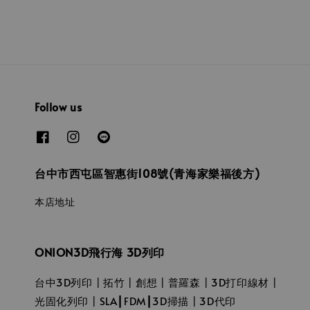
Follow us
台中市西屯區智惠街108號(青海家樂福後方)
本店地址
ONION3D飛行海 3D列印
台中3D列印┃拓竹┃創想┃普羅森┃3D打印線材┃
光固化列印┃SLA┃FDM┃3D掃描┃3D代印