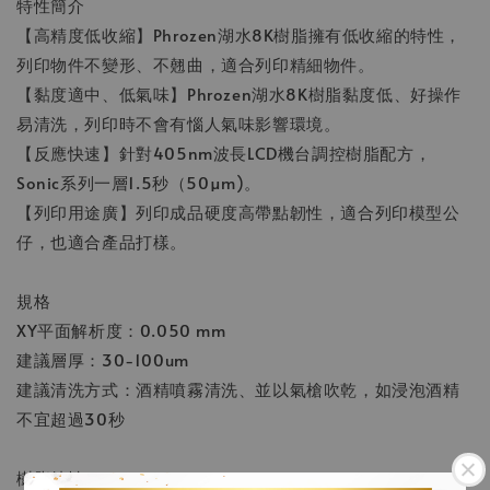
特性簡介
【高精度低收縮】Phrozen湖水8K樹脂擁有低收縮的特性，
列印物件不變形、不翹曲，適合列印精細物件。
【黏度適中、低氣味】Phrozen湖水8K樹脂黏度低、好操作
易清洗，列印時不會有惱人氣味影響環境。
【反應快速】針對405nm波長LCD機台調控樹脂配方，
Sonic系列一層1.5秒（50µm)。
【列印用途廣】列印成品硬度高帶點韌性，適合列印模型公
仔，也適合產品打樣。
規格
XY平面解析度：0.050 mm
建議層厚：30-100um
建議清洗方式：酒精噴霧清洗、並以氣槍吹乾，如浸泡酒精
不宜超過30秒
樹脂特性：