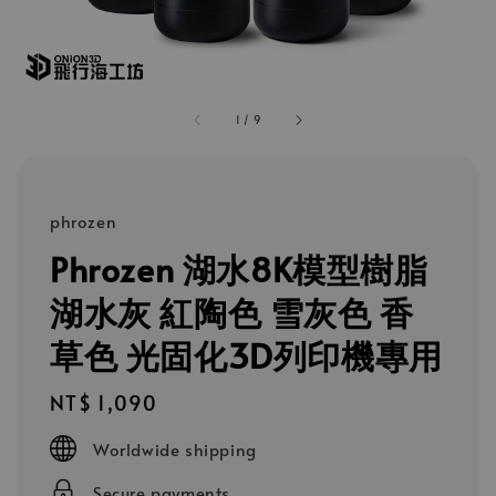
1
/
9
phrozen
Phrozen 湖水8K模型樹脂
湖水灰 紅陶色 雪灰色 香
草色 光固化3D列印機專用
Regular
NT$ 1,090
price
Worldwide shipping
Secure payments