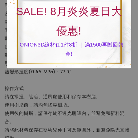
容量：每罐1公斤裝
SALE! 8月炎炎夏日大
密度：1.10 g/cm3
黏度：280-380 cP
優惠!
表面硬度：82 Shore D
斷裂拉伸強度：43 MPa
｜ONION3D線材任1件8折 ｜滿1500再贈回饋
拉伸模數：1730 MPa
金!
斷裂伸長率：8 %
懸臂樑衝擊強度(切口)：10.00 J/m
熱變形溫度(0.45 MPa)：77 ℃
操作方式
請在常溫、陰暗、通風處使用和保存本樹脂。
使用樹脂前，請均勻搖晃樹脂。
使用後的樹脂，請保存於不透光瓶罐內，並避免和新料混
合。
請將此材料保存在嬰幼兒伸手可及範圍外，並避免陽光直接
照射。