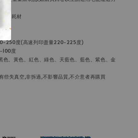
3D列印耗材
G
m
0-250度(高速列印盡量220-225度)
-100度
、黑色、黃色、紅色、綠色、天藍色、藍色、紫色、金
材有些失真空,非拆過,不影響品質,不介意者再購買