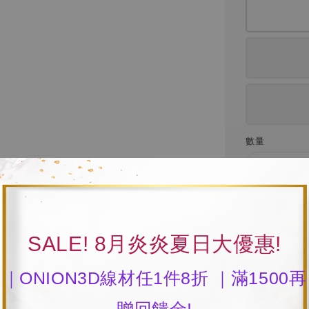
數量
SALE! 8月炎炎夏日大優惠!
分享
｜ONION3D線材任1件8折 ｜滿1500再
(溫馨提醒:因
贈回饋金!