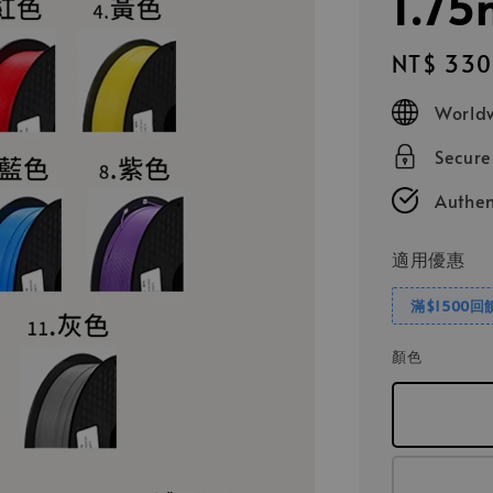
1.7
Regular
NT$ 330
price
Worldw
Secur
Authen
適用優惠
滿$1500回
顏色