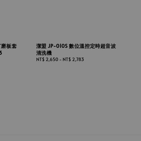
 打磨板套
潔盟 JP-010S 數位溫控定時超音波
3
清洗機
Regular
NT$ 2,650
-
NT$ 2,783
price