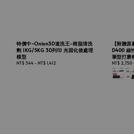
特價中~Onion3D速洗王-樹脂清洗
【附贈原廠
劑 1KG/5KG 3D列印 光固化後處理
D400 
模型
筆型打磨
Regular
NT$ 544
-
NT$ 1,412
Regular
NT$ 2,750
price
price