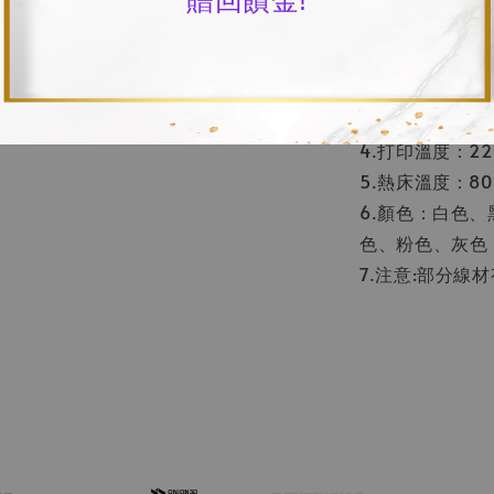
式)
1.名稱：PETG 
2.產品淨重：1K
3.線徑：1.75m
4.打印溫度：22
5.熱床溫度：80
6.顏色：白色
色、粉色、灰色
7.注意:部分線