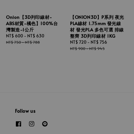
Onion【3D列印線材-
【ONION3D】P系列 夜光
ABS材質-橘色】100%台
PLA線材 1.75mm 發光線
灣製造-1公斤
材 發光PLA 多色可選 排線
整齊 3D列印線材 1KG
Sale
NT$ 600
-
NT$ 630
Regular
price
price
Sale
NT$ 720
-
NT$ 756
Regular
NT$ 750
-
NT$ 788
price
price
NT$ 900
-
NT$ 945
Follow us