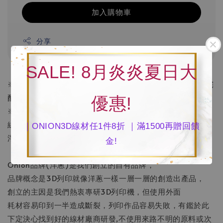
加入購物車
分享
SALE! 8月炎炎夏日大
※溫馨提醒:因超商寄貨重量限制,故如購買五卷以上請選用宅
配運送方式。
優惠!
※因螢幕色差，一切將以實品為準
線徑1.75mm
｜ONION3D線材任1件8折 ｜滿1500再贈回饋
淨重1.0kg、總重1.4kg(含包裝)
金!
Onion品牌(洋蔥)是我們創立的自有品牌，
品牌概念是3D列印就像洋蔥一樣一層一層的創造出產品，
創立的主因是我們熱衷專研3D列印機，但使用外面
耗材容易印到一半造成斷裂，列印作品容易失敗，有鑑於此
下定決心找到好的線材廠商研發,不使用來路不明的原料或次