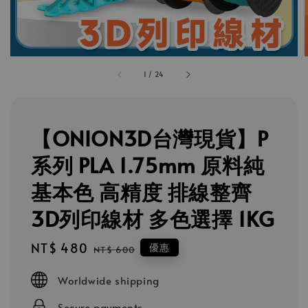
1
/
24
【ONION3D台灣現貨】P
系列 PLA 1.75mm 原料純
基本色 高精度 排線整齊
3D列印線材 多色選擇 1KG
Sale
NT$ 480
Regular
優惠
NT$ 600
price
price
Worldwide shipping
Secure payments