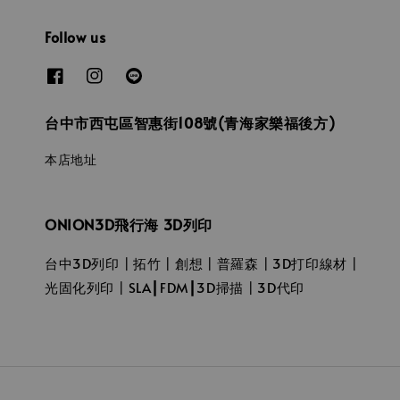
Follow us
台中市西屯區智惠街108號(青海家樂福後方)
本店地址
ONION3D飛行海 3D列印
台中3D列印┃拓竹┃創想┃普羅森┃3D打印線材┃
光固化列印┃SLA┃FDM┃3D掃描┃3D代印