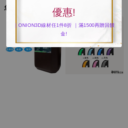
您可能也喜歡
優惠!
任選1件 8折
｜ONION3D線材任1件8折 ｜滿1500再贈回饋
金!