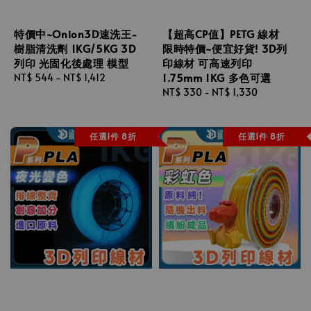
特價中~Onion3D速洗王-
【超高CP值】PETG 線材
樹脂清洗劑 1KG/5KG 3D
限時特價~便宜好貨! 3D列
列印 光固化後處理 模型
印線材 可高速列印
1.75mm 1KG 多色可選
Regular
NT$ 544
-
NT$ 1,412
price
Regular
NT$ 330
-
NT$ 1,330
price
任選1件 8折
任選1件 8折