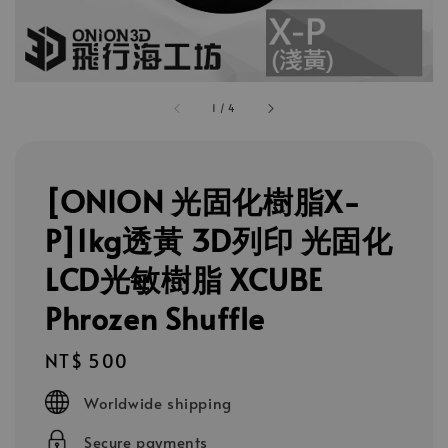
1
/
4
[ONION 光固化樹脂X-
P]1kg透黃 3D列印 光固化
LCD光敏樹脂 XCUBE
Phrozen Shuffle
Regular
NT$ 500
price
Worldwide shipping
Secure payments