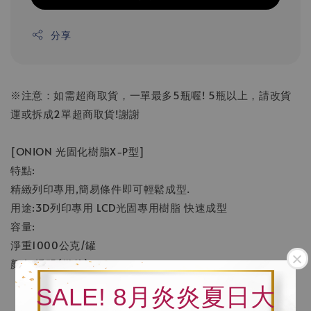
分享
※注意：如需超商取貨，一單最多5瓶喔! 5瓶以上，請改貨
運或拆成2單超商取貨!謝謝
[ONION 光固化樹脂X-P型]
特點:
精緻列印專用,簡易條件即可輕鬆成型.
用途:3D列印專用 LCD光固專用樹脂 快速成型
容量:
淨重1000公克/罐
顏色:透明(微黃)
SALE! 8月炎炎夏日大