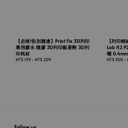
【必推!告別翹邊】Print Fix 3D列印
【列印精細
專用膠水 噴膠 3D列印黏著劑 3D列
Lab H2
印耗材
嘴 0.4m
Regular
NT$ 199
-
NT$ 209
Regular
NT$ 800
-
price
price
Follow us