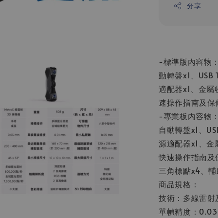
分享
-標準版內容物：
動轉盤x1、USB 
適配器x1、金屬
速操作指南及保修
-專業板內容物：
自動轉盤x1、USB
源適配器x1、金
快速操作指南及保
三角標點x4、輔助
商品規格：
技術：多線雷射
單幀精度：0.0