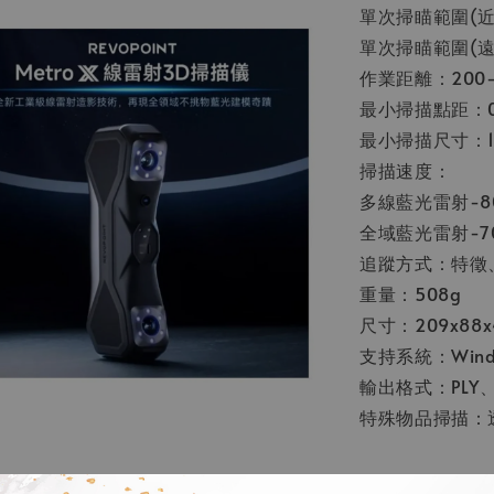
單次掃瞄範圍(近景
單次掃瞄範圍(遠景
作業距離：200-
最小掃描點距：0
最小掃描尺寸：10 
掃描速度：
多線藍光雷射-80
全域藍光雷射-70
追蹤方式：特徵
重量：508g
尺寸：209x88x
支持系統：Window
輸出格式：PLY、O
特殊物品掃描：