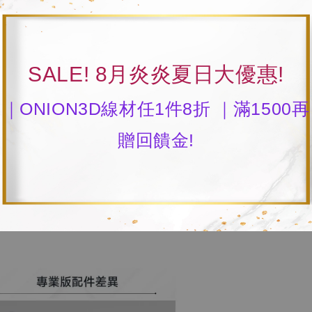
SALE! 8月炎炎夏日大優惠!
｜ONION3D線材任1件8折 ｜滿1500再
贈回饋金!