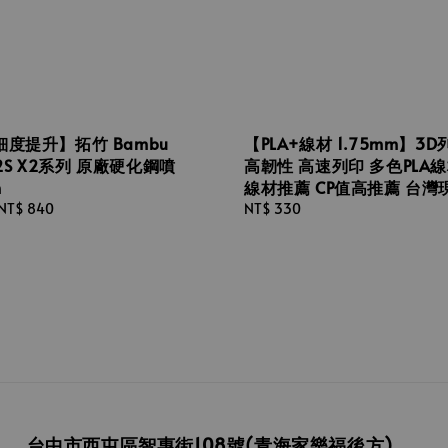
度提升】拓竹 Bambu
【PLA+線材 1.75mm】3
 P2S X2系列 原廠硬化鋼噴
高韌性 高速列印 多色PLA線
m
線材推薦 CP值高推薦 台灣
NT$ 840
Regular
NT$ 330
price
台中市西屯區智惠街108號(青海家樂福後方)