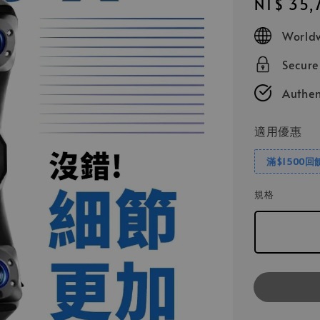
Regular
NT$ 35,
price
Worldw
Secur
Authen
適用優惠
滿$1500回
規格