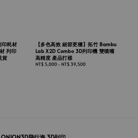
D列印耗材
【多色高效 細節更穩】拓竹 Bambu
材 列印
Lab X2D Combo 3D列印機 雙噴嘴
現貨
高精度 產品打樣
Regular
NT$ 5,000
-
NT$ 39,500
price
ONION3D飛行海 3D列印