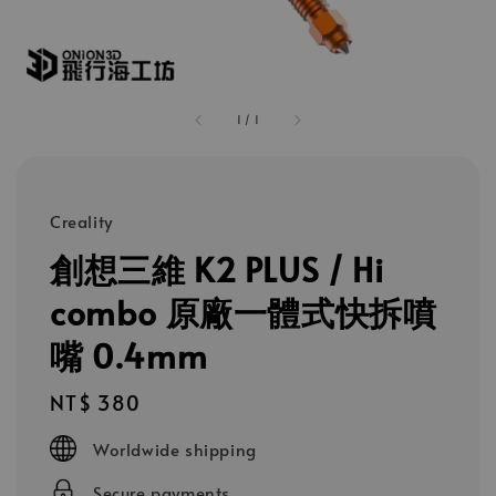
1
/
1
Creality
創想三維 K2 PLUS / Hi
combo 原廠一體式快拆噴
嘴 0.4mm
Regular
NT$ 380
price
Worldwide shipping
Secure payments