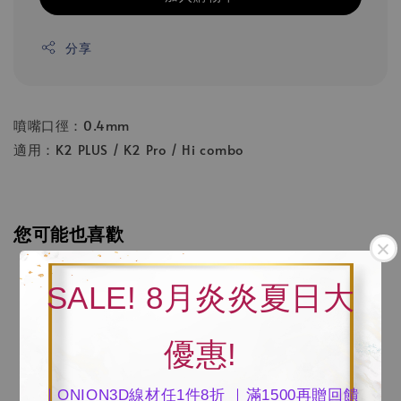
分享
噴嘴口徑：0.4mm
適用：K2 PLUS / K2 Pro / Hi combo
您可能也喜歡
SALE! 8月炎炎夏日大
優惠!
｜ONION3D線材任1件8折 ｜滿1500再贈回饋