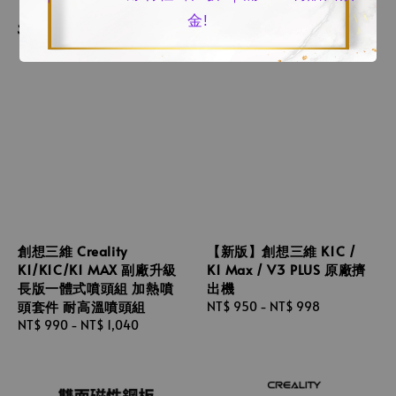
金!
創想三維 Creality
【新版】創想三維 K1C /
K1/K1C/K1 MAX 副廠升級
K1 Max / V3 PLUS 原廠擠
長版一體式噴頭組 加熱噴
出機
頭套件 耐高溫噴頭組
Regular
NT$ 950
-
NT$ 998
Regular
NT$ 990
-
NT$ 1,040
price
price