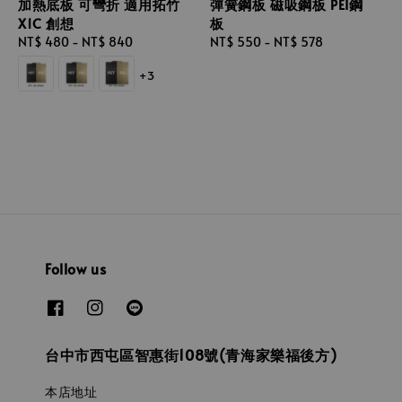
加熱底板 可彎折 適用拓竹
彈簧鋼板 磁吸鋼板 PEI鋼
X1C 創想
板
Regular
NT$ 480
-
NT$ 840
Regular
NT$ 550
-
NT$ 578
price
price
+3
Follow us
台中市西屯區智惠街108號(青海家樂福後方)
本店地址