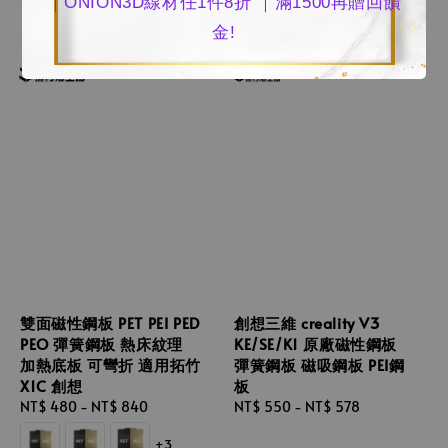
｜ONION3D線材任1件8折 ｜滿1500再贈回饋
金!
雙面磁性鋼板 PET PEI PED
創想三維 creality V3
PEO 彈簧鋼板 熱床紋理
KE/SE/K1 原廠磁性鋼板
加熱底板 可彎折 適用拓竹
彈簧鋼板 磁吸鋼板 PEI鋼
X1C 創想
板
Regular
NT$ 480
-
NT$ 840
Regular
NT$ 550
-
NT$ 578
price
price
+3