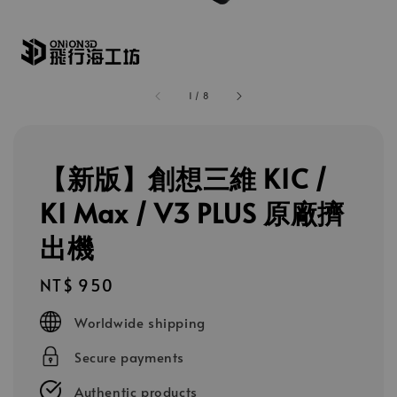
1
/
8
【新版】創想三維 K1C /
K1 Max / V3 PLUS 原廠擠
出機
Regular
NT$ 950
price
Worldwide shipping
Secure payments
Authentic products