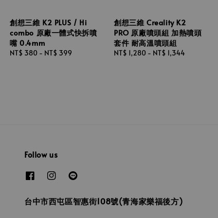
創想三維 K2 PLUS / Hi
創想三維 Creality K2
combo 原廠一體式快拆噴
PRO 原廠噴頭組 加熱噴頭
嘴 0.4mm
套件 耐高溫噴頭組
Regular
NT$ 380
-
NT$ 399
Regular
NT$ 1,280
-
NT$ 1,344
price
price
Follow us
台中市西屯區智惠街108號(青海家樂福後方)