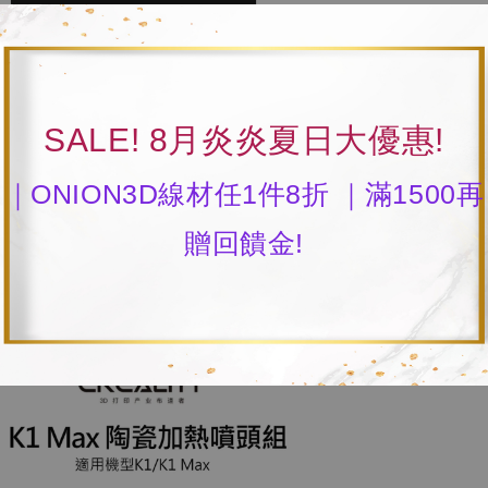
SALE! 8月炎炎夏日大優惠!
｜ONION3D線材任1件8折 ｜滿1500再
贈回饋金!