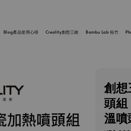
Blog產品使用心得
Creality創想三維
Bambu Lab 拓竹
P
創想三
頭組
溫噴