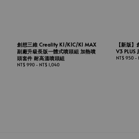
創想三維 Creality K1/K1C/K1 MAX
【新版】創想
副廠升級長版一體式噴頭組 加熱噴
V3 PLU
頭套件 耐高溫噴頭組
Regular
NT$ 950
-
price
Regular
NT$ 990
-
NT$ 1,040
price