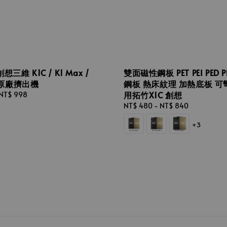
三維 K1C / K1 Max /
雙面磁性鋼板 PET PEI PED 
S 原廠擠出機
鋼板 熱床紋理 加熱底板 可
用拓竹X1C 創想
NT$ 998
Regular
NT$ 480
-
NT$ 840
price
+3