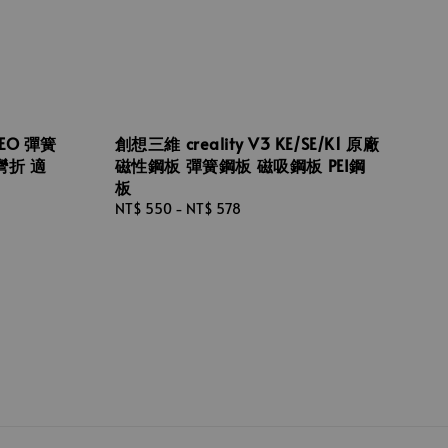
PEO 彈簧
創想三維 creality V3 KE/SE/K1 原廠
彎折 適
磁性鋼板 彈簧鋼板 磁吸鋼板 PEI鋼
板
Regular
NT$ 550
-
NT$ 578
price