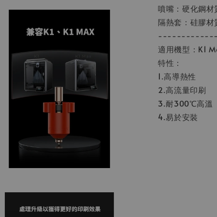
噴嘴：硬化鋼材
隔熱套：硅膠材
------------
適用機型：K1 M
特性：
1.高導熱性
2.高流量印刷
3.耐300℃高溫
4.易於安裝