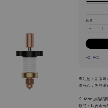
數量
分享
※注意：新版噴
現有誤，恕無法
K1 Max 加熱噴
喉管：鈦合金+