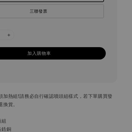
三聯發票
加入購物車
頭加熱組!請務必自行確認噴頭組樣式，若下單購買發
退換貨。
頭組
鉻鋯銅