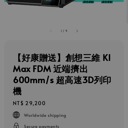
1
/
9
【好康贈送】創想三維 K1
Max FDM 近端擠出
600mm/s 超高速3D列印
機
Regular
NT$ 29,200
price
Worldwide shipping
Secure payments