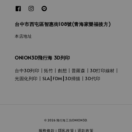
台中市西屯區智惠街108號(青海家樂福後方)
本店地址
ONION3D飛行海 3D列印
台中3D列印┃拓竹┃創想┃普羅森┃3D打印線材┃
光固化列印┃SLA┃FDM┃3D掃描┃3D代印
© 2026 飛行海工坊ONION3D.
服務條款
隱私政策
退款政策
|
|