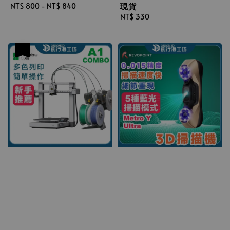
現貨
Regular
NT$ 800
-
NT$ 840
price
Regular
NT$ 330
price
優惠