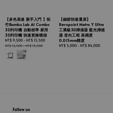
【多色高速 新手入門 】拓
【細節快速還原】
竹Bambu Lab A1 Combo
Revopoint Metro Y Ultra
3D列印機 自動校準 家用
工業級3D掃描器 藍光掃描
3D列印機 快速更換噴頭
器 逆向工程 高精度
0.015mm精度
Sale
NT$ 9,500
-
NT$ 15,500
Regular
price
price
Regular
NT$ 5,000
-
NT$ 84,000
NT$ 12,500
-
NT$ 15,500
price
Follow us