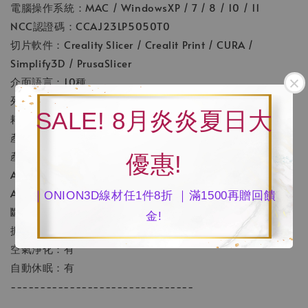
電腦操作系統：MAC / WindowsXP / 7 / 8 / 10 / 11
NCC認證碼：CCAJ23LP5050T0
切片軟件：Creality Slicer / Crealit Print / CURA /
Simplify3D / PrusaSlicer
介面語言：10種
列印精度：±0.1mm
SALE! 8月炎炎夏日大
耗材直徑：1.75mm
產品淨重：18kg
產品重量：23kg
優惠!
AI攝像頭：有
AI激光雷達：有
｜ONION3D線材任1件8折 ｜滿1500再贈回饋
斷電續打：有
金!
振紋優化：有
空氣淨化：有
自動休眠：有
-------------------------------