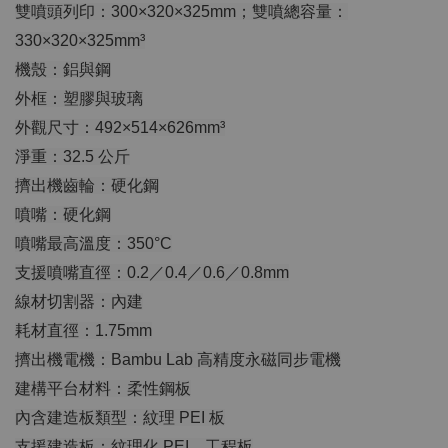
雙噴頭列印：300×320×325mm；雙噴總容量：
330×320×325mm³
機殼：鋁與鋼
外框：塑膠與玻璃
外觀尺寸：492×514×626mm³
淨重：32.5 公斤
擠出機齒輪：硬化鋼
噴嘴：硬化鋼
噴嘴最高溫度：350°C
支援噴嘴直徑：0.2／0.4／0.6／0.8mm
線材切割器：內建
耗材直徑：1.75mm
擠出機電機：Bambu Lab 高精度永磁同步電機
建構平台材料：柔性鋼板
內含建造板類型：紋理 PEI 板
支援建造板：紋理化 PEI、工程板