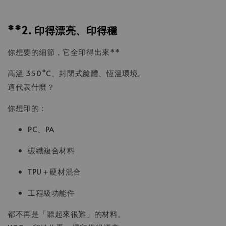
**2. 印得漂亮、印得穩
你想要的細節，它全印得出來**
高溫 350°C、封閉式艙體、恆溫環境。
這代表什麼？
你想印的：
PC、PA
碳纖複合材料
TPU＋硬材混合
工程級功能件
都不再是「聽起來很難」的材料。