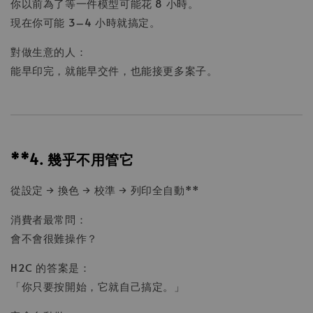
你以前為了等一件模型可能花 8 小時。
現在你可能 3–4 小時就搞定。
對做生意的人：
能早印完，就能早交件，也能接更多案子。
**4. 幾乎不用管它
從設定 → 換色 → 校準 → 列印全自動**
消費者最常問：
會不會很難操作？
H2C 的答案是：
「你只要按開始，它就自己搞定。」