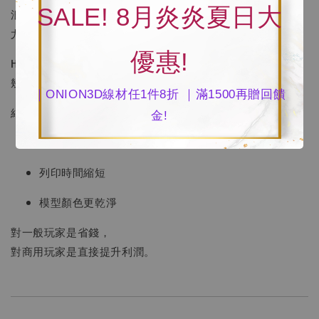
SALE! 8月炎炎夏日大
浪費大量材料
尤其 purge 回收那一大坨。
優惠!
H2C 直接用「多噴頭分色」方式，
幾乎不需要 purge 清料。
｜ONION3D線材任1件8折 ｜滿1500再贈回饋
結果是：
金!
材料省下來
列印時間縮短
模型顏色更乾淨
對一般玩家是省錢，
對商用玩家是直接提升利潤。