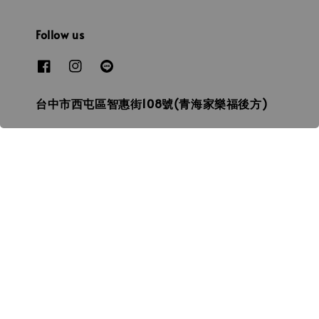
Follow us
台中市西屯區智惠街108號(青海家樂福後方)
本店地址
ONION3D飛行海 3D列印
台中3D列印┃拓竹┃創想┃普羅森┃3D打印線材┃
光固化列印┃SLA┃FDM┃3D掃描┃3D代印