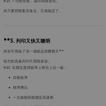
H2C = 印給你看，還印得很漂亮。
你只要把檔案丟進去，它就搞定了。
**3. 列印又快又聰明
終於不用為了等一個樣品浪費整天**
拓竹的高速列印不用我多說。
H2C 在穩定度與校準上再往上拉一級：
自動校準
精準擠出
一次啟動就能穩定高速跑