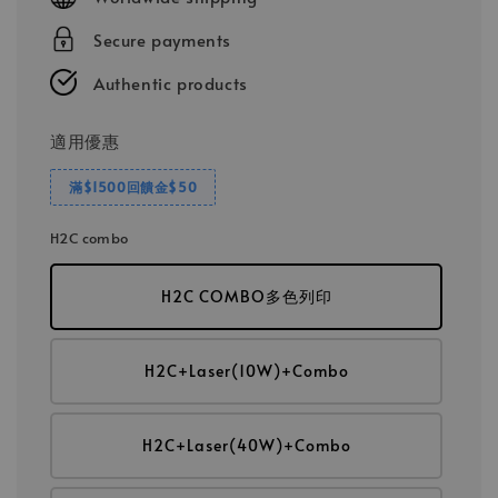
Secure payments
Authentic products
適用優惠
滿$1500回饋金$50
H2C combo
H2C COMBO多色列印
H2C+Laser(10W)+Combo
H2C+Laser(40W)+Combo