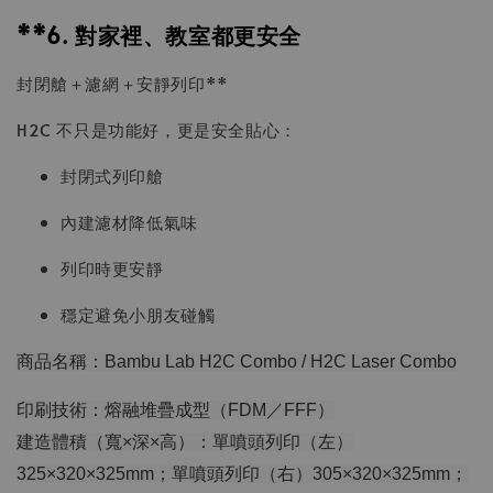
**6. 對家裡、教室都更安全
封閉艙＋濾網＋安靜列印**
H2C 不只是功能好，更是安全貼心：
封閉式列印艙
內建濾材降低氣味
列印時更安靜
穩定避免小朋友碰觸
商品名稱：Bambu Lab H2C Combo / H2C Laser Combo
印刷技術：熔融堆疊成型（FDM／FFF）
建造體積（寬×深×高）：單噴頭列印（左）
325×320×325mm；單噴頭列印（右）305×320×325mm；