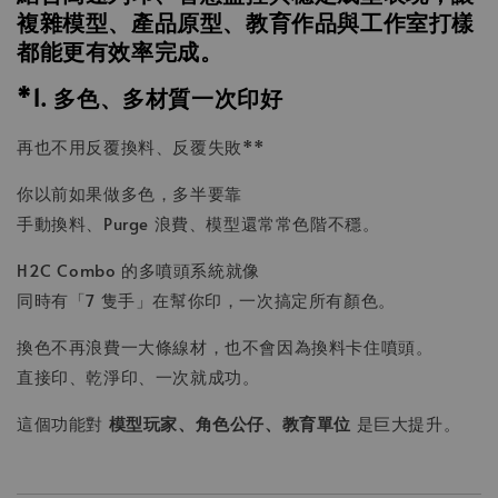
複雜模型、產品原型、教育作品與工作室打樣
都能更有效率完成。
*1. 多色、多材質一次印好
再也不用反覆換料、反覆失敗**
你以前如果做多色，多半要靠
手動換料、Purge 浪費、模型還常常色階不穩。
H2C Combo 的多噴頭系統就像
同時有「7 隻手」在幫你印，一次搞定所有顏色。
換色不再浪費一大條線材，也不會因為換料卡住噴頭。
直接印、乾淨印、一次就成功。
這個功能對
模型玩家、角色公仔、教育單位
是巨大提升。