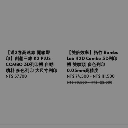
【送2卷高速線 開箱即
【雙倍效率】拓竹 Bambu
印】創想三維 K2 PLUS
Lab H2D Combo 3D列印
COMBO 3D列印機 自動
機 雙噴頭 多色列印
續料 多色列印 大尺寸列印
0.05mm高精度
Regular
NT$ 57,700
Sale
NT$ 74,500
-
NT$ 111,500
Regul
price
price
price
NT$ 78,500
-
NT$ 122,000