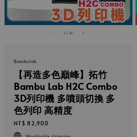
1
/
27
Bambulab
【再造多色巔峰】拓竹
Bambu Lab H2C Combo
3D列印機 多噴頭切換 多
色列印 高精度
Regular
NT$ 82,900
price
Worldwide shipping