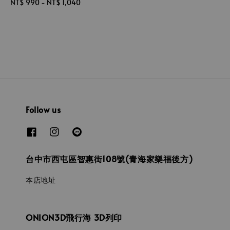
Regular
NT$ 990
-
NT$ 1,040
price
price
Follow us
台中市西屯區智惠街108號(青海家樂福後方)
本店地址
ONION3D飛行海 3D列印