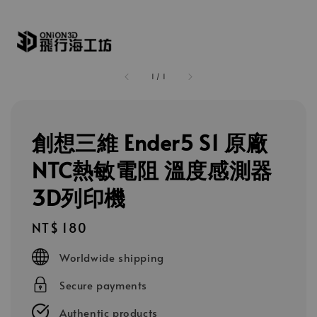
1
/
1
創想三維 Ender5 S1 原廠
NTC熱敏電阻 溫度感測器
3D列印機
Regular
NT$ 180
price
Worldwide shipping
Secure payments
Authentic products