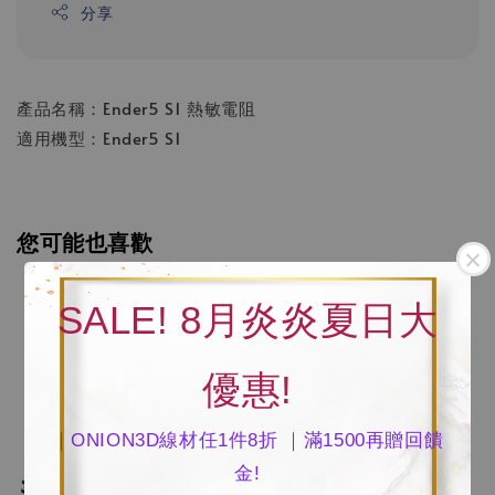
分享
產品名稱：Ender5 S1 熱敏電阻
適用機型：Ender5 S1
您可能也喜歡
SALE! 8月炎炎夏日大
優惠!
｜ONION3D線材任1件8折 ｜滿1500再贈回饋
金!