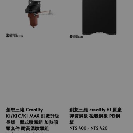
創想三維 Creality
創想三維 creality Hi 原廠
K1/K1C/K1 MAX 副廠升級
彈簧鋼板 磁吸鋼板 PEI鋼
長版一體式噴頭組 加熱噴
板
頭套件 耐高溫噴頭組
Regular
NT$ 400
-
NT$ 420