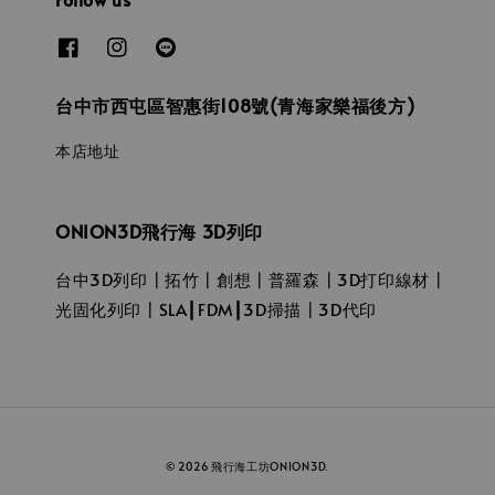
台中市西屯區智惠街108號(青海家樂福後方)
本店地址
ONION3D飛行海 3D列印
台中3D列印┃拓竹┃創想┃普羅森┃3D打印線材┃
光固化列印┃SLA┃FDM┃3D掃描┃3D代印
© 2026 飛行海工坊ONION3D.