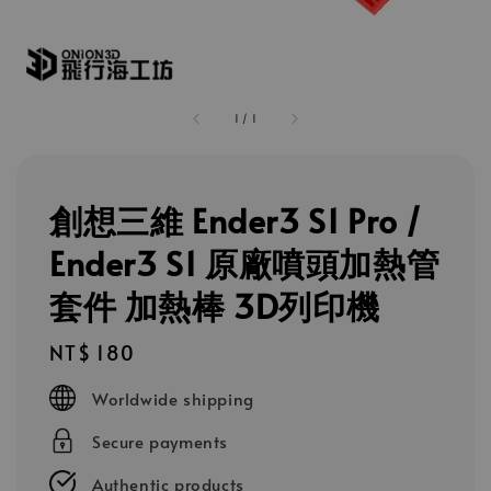
1
/
1
創想三維 Ender3 S1 Pro /
Ender3 S1 原廠噴頭加熱管
套件 加熱棒 3D列印機
Regular
NT$ 180
price
Worldwide shipping
Secure payments
Authentic products