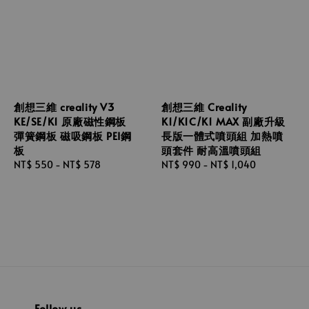
創想三維 creality V3
創想三維 Creality
KE/SE/K1 原廠磁性鋼板
K1/K1C/K1 MAX 副廠升級
彈簧鋼板 磁吸鋼板 PEI鋼
長版一體式噴頭組 加熱噴
板
頭套件 耐高溫噴頭組
Regular
NT$ 550
-
NT$ 578
Regular
NT$ 990
-
NT$ 1,040
price
price
Follow us