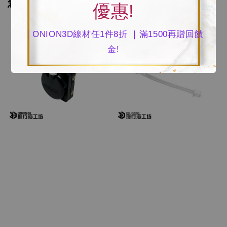
您可能也喜歡
優惠!
｜ONION3D線材任1件8折 ｜滿1500再贈回饋
金!