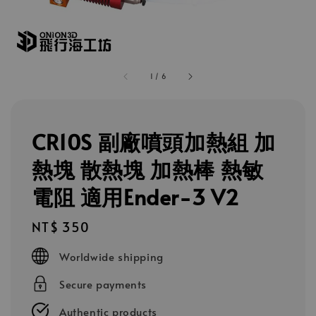
1
/
6
CR10S 副廠噴頭加熱組 加
熱塊 散熱塊 加熱棒 熱敏
電阻 適用Ender-3 V2
Regular
NT$ 350
price
Worldwide shipping
Secure payments
Authentic products