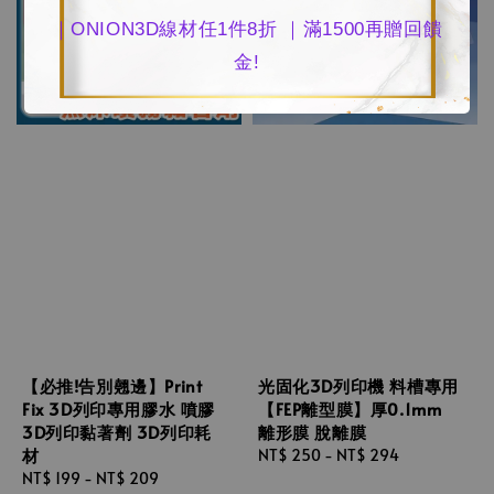
｜ONION3D線材任1件8折 ｜滿1500再贈回饋
金!
【必推!告別翹邊】Print
光固化3D列印機 料槽專用
Fix 3D列印專用膠水 噴膠
【FEP離型膜】厚0.1mm
3D列印黏著劑 3D列印耗
離形膜 脫離膜
材
Regular
NT$ 250
-
NT$ 294
Regular
NT$ 199
-
NT$ 209
price