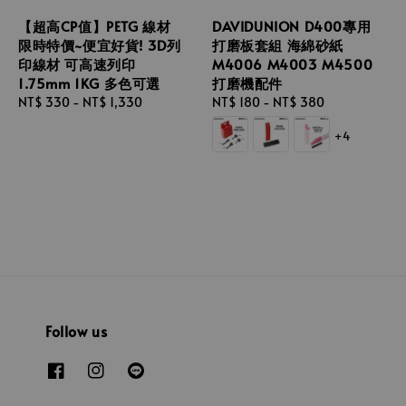
【超高CP值】PETG 線材
DAVIDUNION D400專用
限時特價~便宜好貨! 3D列
打磨板套組 海綿砂紙
印線材 可高速列印
M4006 M4003 M4500
1.75mm 1KG 多色可選
打磨機配件
Regular
NT$ 330
-
NT$ 1,330
Regular
NT$ 180
-
NT$ 380
price
price
+4
Follow us