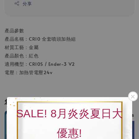
分享
產品參數
產品名稱：CR10 全套噴頭加熱組
材質工藝：金屬
產品顏色：紅色
適用機型：CR10S / Ender-3 V2
電壓：加熱管電壓24v
您可能也喜歡
SALE! 8月炎炎夏日大
優惠!