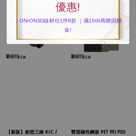
優惠!
｜ONION3D線材任1件8折 ｜滿1500再贈回饋
金!
【新版】創想三維 K1C /
雙面磁性鋼板 PET PEI PED