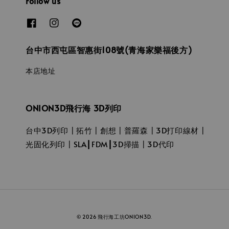
Follow us
台中市西屯區智惠街108號(青海家樂福後方)
本店地址
ONION3D飛行海 3D列印
台中3D列印┃拓竹┃創想┃普羅森┃3D打印線材┃
光固化列印┃SLA┃FDM┃3D掃描┃3D代印
© 2026 飛行海工坊ONION3D.