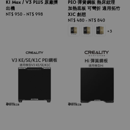
K1 Max / V3 PLUS 原廠擠
PEO 彈簧鋼板 熱床紋理
出機
加熱底板 可彎折 適用拓竹
X1C 創想
Regular
NT$ 950
-
NT$ 998
price
Regular
NT$ 480
-
NT$ 840
price
+3