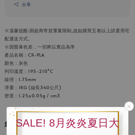
分享
※溫馨提醒:因超商寄貨重量限制,故如購買五卷以上請選用宅
配運送方式。
※因螢幕色差，一切將以實品為準
產品名稱：CR-PLA
顏色：灰色
列印溫度：195-210°C
線徑：1.75mm
淨重：1KG (線長340公尺)
密度：1.25±0.05g / cm3
SALE! 8月炎炎夏日大
您可能也喜歡