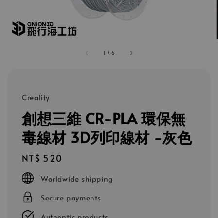
1
/
6
Creality
創想三維 CR-PLA 環保無
毒線材 3D列印線材 -灰色
Regular
NT$ 520
price
Worldwide shipping
Secure payments
Authentic products