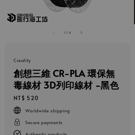
1
/
6
Creality
創想三維 CR-PLA 環保無
毒線材 3D列印線材 -黑色
Regular
NT$ 520
price
Worldwide shipping
Secure payments
Authentic products