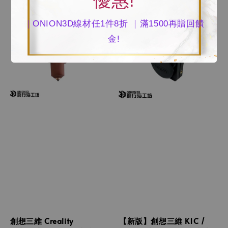
優惠!
｜ONION3D線材任1件8折 ｜滿1500再贈回饋
金!
創想三維 Creality
【新版】創想三維 K1C /