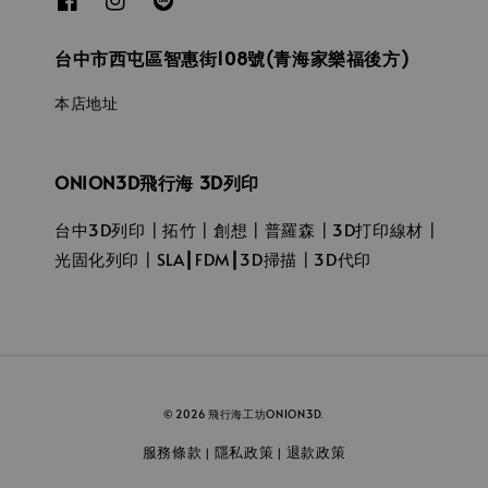
台中市西屯區智惠街108號(青海家樂福後方)
本店地址
ONION3D飛行海 3D列印
台中3D列印┃拓竹┃創想┃普羅森┃3D打印線材┃
光固化列印┃SLA┃FDM┃3D掃描┃3D代印
© 2026 飛行海工坊ONION3D.
服務條款
隱私政策
退款政策
|
|