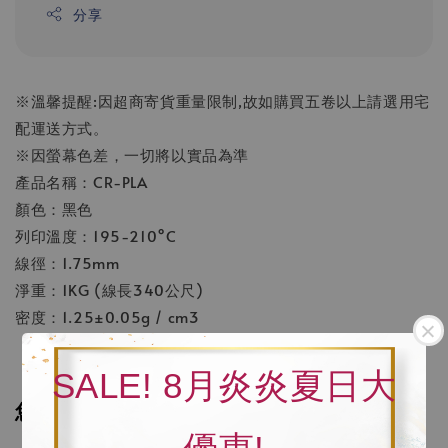
分享
※溫馨提醒:因超商寄貨重量限制,故如購買五卷以上請選用宅
配運送方式。
※因螢幕色差，一切將以實品為準
產品名稱：CR-PLA
顏色：黑色
列印溫度：195-210°C
線徑：1.75mm
淨重：1KG (線長340公尺)
密度：1.25±0.05g / cm3
SALE! 8月炎炎夏日大
您可能也喜歡