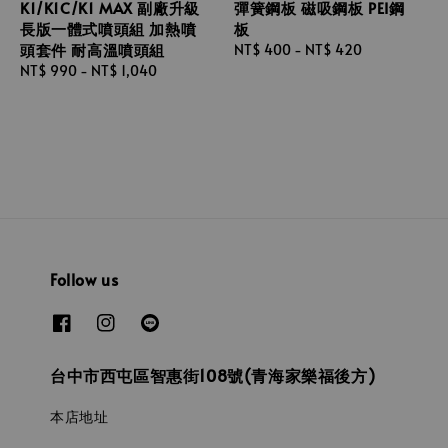
K1/K1C/K1 MAX 副廠升級
彈簧鋼板 磁吸鋼板 PEI鋼
長版一體式噴頭組 加熱噴
板
頭套件 耐高溫噴頭組
Regular
NT$ 400
-
NT$ 420
Regular
NT$ 990
-
NT$ 1,040
price
price
Follow us
台中市西屯區智惠街108號(青海家樂福後方)
本店地址