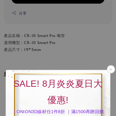
分享
產品名稱：CR-10 Smart Pro 喉管
適用機型：CR-10 Smart Pro
產品尺寸：19*5mm
您可能也喜歡
SALE! 8月炎炎夏日大
優惠!
｜ONION3D線材任1件8折 ｜滿1500再贈回饋