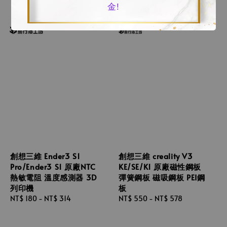
金!
創想三維 Ender3 S1
創想三維 creality V3
Pro/Ender3 S1 原廠NTC
KE/SE/K1 原廠磁性鋼板
熱敏電阻 溫度感測器 3D
彈簧鋼板 磁吸鋼板 PEI鋼
列印機
板
Regular
NT$ 180
-
NT$ 314
Regular
NT$ 550
-
NT$ 578
price
price