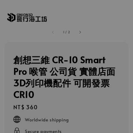
1
/
2
創想三維 CR-10 Smart
Pro 喉管 公司貨 實體店面
3D列印機配件 可開發票
CR10
Regular
NT$ 360
price
Worldwide shipping
Secure payments