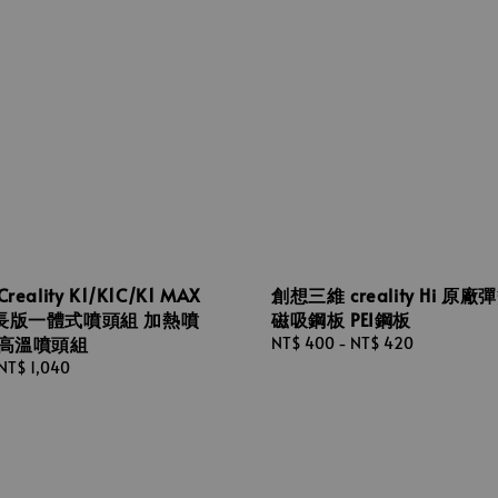
eality K1/K1C/K1 MAX
創想三維 creality Hi 原
長版一體式噴頭組 加熱噴
磁吸鋼板 PEI鋼板
耐高溫噴頭組
Regular
NT$ 400
-
NT$ 420
price
NT$ 1,040