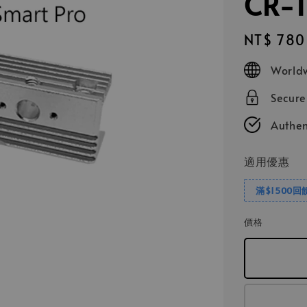
CR-1
Regular
NT$ 780
price
Worldw
Secur
Authen
適用優惠
滿$1500回
價格