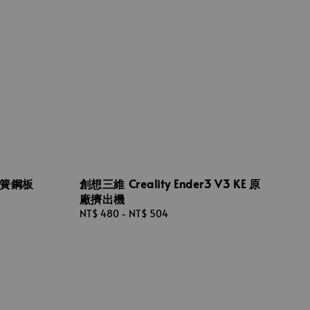
廠彈簧鋼板
創想三維 Creality Ender3 V3 KE 原
廠擠出機
Regular
NT$ 480
-
NT$ 504
price