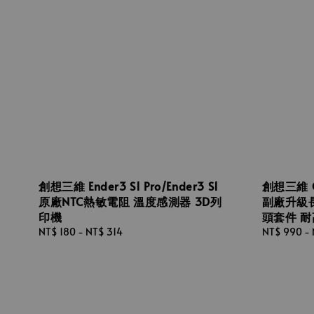
創想三維 Ender3 S1 Pro/Ender3 S1
創想三維 Cr
原廠NTC熱敏電阻 溫度感測器 3D列
副廠升級
印機
頭套件 
Regular
NT$ 180
-
NT$ 314
Regular
NT$ 990
-
price
price