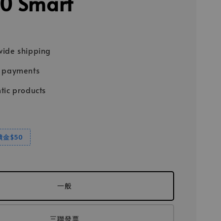
0 Smart
ide shipping
e payments
tic products
饋金$50
一般
三聯發票