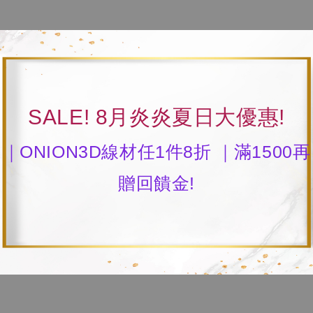
SALE! 8月炎炎夏日大優惠!
｜ONION3D線材任1件8折 ｜滿1500再
贈回饋金!