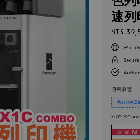
速列
Sale
NT$ 39,
price
Worldw
Secur
Authen
適用優惠
滿$1500回
X1CC
: X1C+