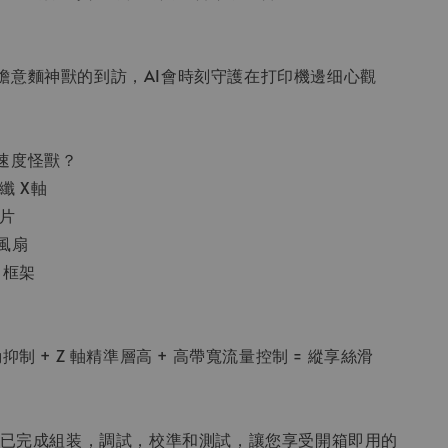
膽意麵神獸的到訪，AI會時刻守護在打印機邊细心觀
速度怪獸？
纖 X軸
熱片
風扇
 框架
抑制 + Z 軸精準層高 + 高帶寬流量控制 = 縱享絲滑
貨前已完成組装，調試，校準和測試，讓您享受開箱即用的