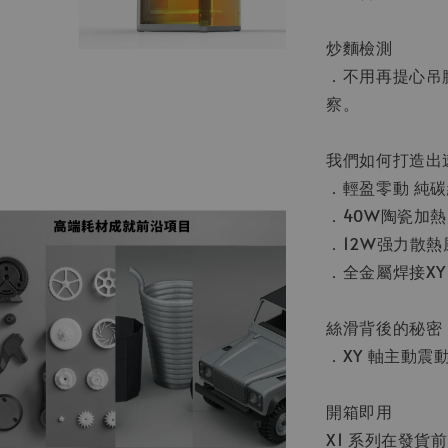
炒麵檢測
．不用再提心吊
察。
我們如何打造出
．輕盈零動 純碳
．40W陶瓷加
．12W强力散熱
．全金屬焊接XY
絲滑背後的秘密
．XY 軸主動震動
開箱即用
X1 系列在發