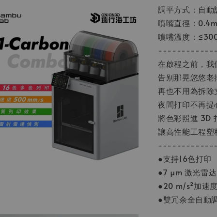
調平方式：自動
噴嘴直徑：0.4m
噴嘴溫度：≤30
------------
在啟程之前，我們
告别那晃悠悠老
再也不用為拆除
夜間打印不再提
將色彩照進 3D
讓高性能工程塑
------------
●支持16色打印
●7 μm 激光雷达
●20 m/s²加速
●雙冗余全自動