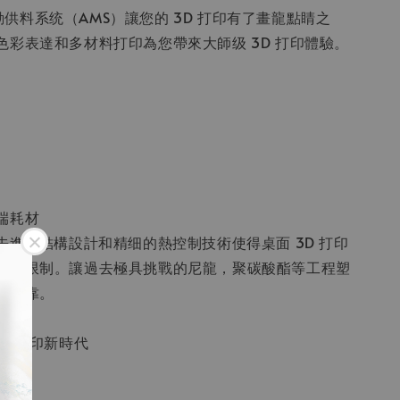
 自動供料系统（AMS）讓您的 3D 打印有了畫龍點睛之
色彩表達和多材料打印為您帶來大師级 3D 打印體驗。
端耗材
 X1 先進的結構設計和精细的熱控制技術使得桌面 3D 打印
材的限制。讓過去極具挑戰的尼龍，聚碳酸酯等工程塑
而可靠。
智慧打印新時代