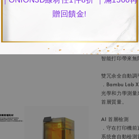
．2 TOPS神經
贈回饋金!
．四核ARM處理
内置激光雷達，
．Bambu L
過程中關鍵步驟
智能打印帶來無
雙冗余全自動調
．Bambu L
光學和力學測量
首層質量。
AI 首層檢測
．守在打印機前
系统會自動檢測