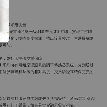
網路
器
實現微米級測量
ab 微距激光雷達将微米级測量帶入 3D 打印，實現了打印
的自動化，喷嘴高度探測，擠出流量校准，首層掃描為
限可能。
平，為打印提供雙重保障
ab X1 系列擁有兩组原理迥異的調平傳感器系统，分别通过
来測算噴嘴和熱床的相對高度，交叉驗證來確保完美的
直到首層打印完成才敢離去？無需等待，激光雷達和 AI
首層的打印質量，如有異常會顯示警告視窗。