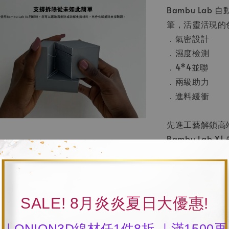
Bambu Lab
筆，活靈活現的
．氣密設計
．濕度檢測
．4*4並聯
．兩級助力
．進料緩衝
先進工藝解鎖高
Bambu Lab
突破傳統常規耗
料打印變得輕鬆
AI 驅動，開啟
SALE! 8月炎炎夏日大優惠!
．雷射雷達
．慣性測量單元
｜ONION3D線材任1件8折 ｜滿1500再