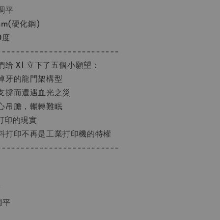
調平
m(硬化鋼)
0度
--------------------------
给 X1 立下了五個小願望：
掉牙的龍門架構型
支撐而遭遇血光之災
心吊膽，輾轉難眠
 打印的現實
料打印不再是工業打印機的特權
--------------------------
度
調平