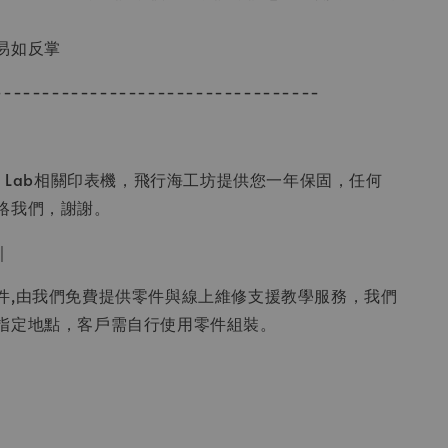
易如反掌
----------------------------------
u Lab相關印表機，飛行海工坊提供您一年保固，任何
絡我們，謝謝。
｜
件,由我們免費提供零件與線上維修支援教學服務，我們
指定地點，客戶需自行使用零件組裝。