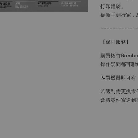
打印體驗。
從新手到行家，
------------
【保固服務】
購買拓竹Bamb
操作疑問都可聯
🔧買機器即可有
若遇到需更換零
會將零件寄送到