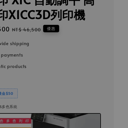
印X1CC3D列印機
500
Regular
優惠
NT$ 46,500
price
ide shipping
e payments
tic products
饋金$50
AMS多色系統