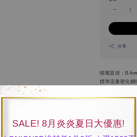
分享
噴嘴直徑：0.4
標準流量硬化鋼
1.快拆設計
2.高耐熱性
3.耐磨
SALE! 8月炎炎夏日大優惠!