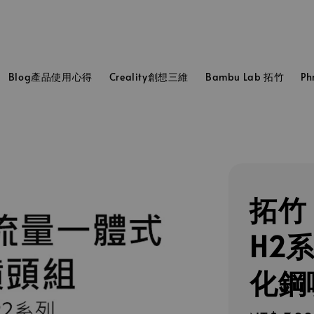
Blog產品使用心得
Creality創想三維
Bambu Lab 拓竹
P
拓竹 B
H2
化鋼