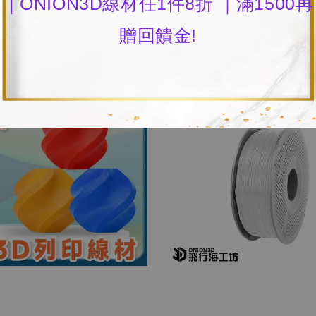
｜ONION3D線材任1件8折 ｜滿1500再
贈回饋金!