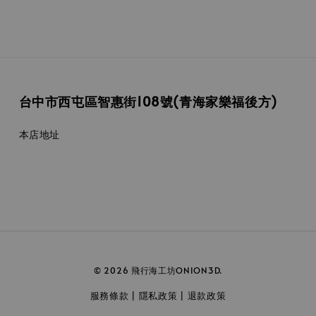
台中市西屯區智惠街108號(青海家樂福後方)
本店地址
© 2026 飛行海工坊ONION3D.
服務條款
隱私政策
退款政策
|
|