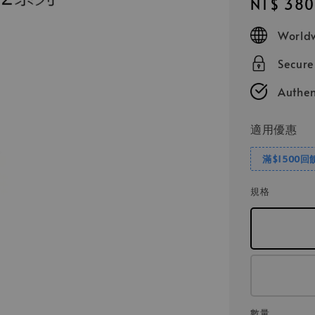
Regular
NT$ 380
price
Worldw
Secur
Authen
適用優惠
滿$1500回
規格
數量