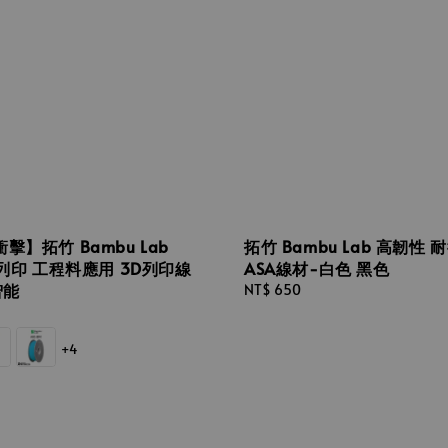
擊】拓竹 Bambu Lab
拓竹 Bambu Lab 高韌性 
速列印 工程料應用 3D列印線
ASA線材-白色 黑色
智能
Regular
NT$ 650
price
+4