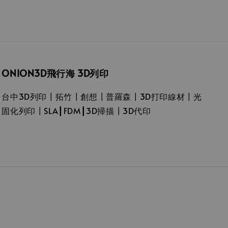
ONION3D飛行海 3D列印
台中3D列印┃拓竹┃創想┃普羅森┃3D打印線材┃光
固化列印┃SLA┃FDM┃3D掃描┃3D代印