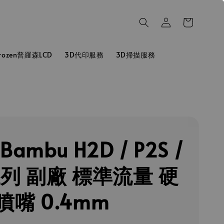
hrozen普羅森LCD
3D代印服務
3D掃描服務
ambu H2D / P2S /
系列 副廠 標準流量 硬
噴嘴 0.4mm