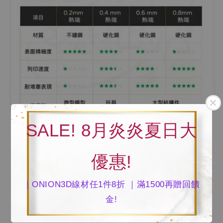
SALE! 8月炎炎夏日大
優惠!
｜ONION3D線材任1件8折 ｜滿1500再贈回饋
金!