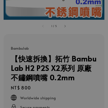
1
/
5
Bambulab
【快速拆換】拓竹 Bambu
Lab H2 P2S X2系列 原廠
不鏽鋼噴嘴 0.2mm
Regular
NT$ 800
price
Worldwide shipping
Secure payments