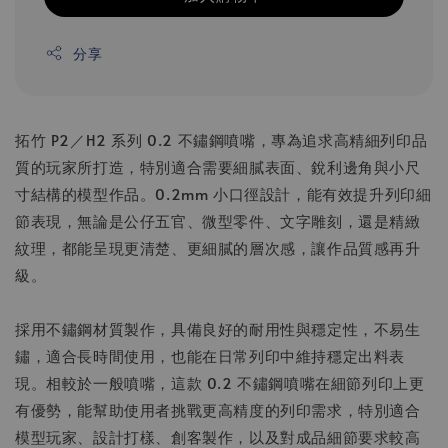
分享
拓竹 P2／H2 系列 0.2 不鏽鋼噴嘴，專為追求高精細列印品
質的玩家所打造，特別適合需要細膩表面、銳利邊角與小尺
寸結構的模型作品。0.2mm 小口徑設計，能有效提升列印細
節表現，無論是公仔五官、微型零件、文字雕刻，還是精緻
紋理，都能呈現更清楚、更細膩的層次感，讓作品質感再升
級。
採用不鏽鋼材質製作，具備良好的耐用性與穩定性，不易生
鏽，適合長時間使用，也能在日常列印中維持穩定出料表
現。相較於一般噴嘴，這款 0.2 不鏽鋼噴嘴在細節列印上更
有優勢，能幫助使用者挑戰更高精度的列印需求，特別適合
模型玩家、設計打樣、創客製作，以及對成品細節要求較高