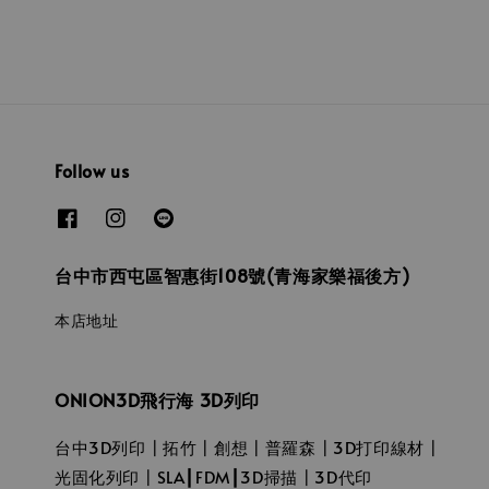
Follow us
台中市西屯區智惠街108號(青海家樂福後方)
本店地址
ONION3D飛行海 3D列印
台中3D列印┃拓竹┃創想┃普羅森┃3D打印線材┃
光固化列印┃SLA┃FDM┃3D掃描┃3D代印