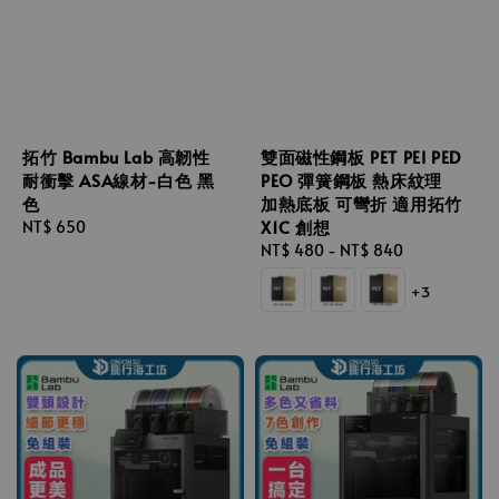
拓竹 Bambu Lab 高韌性
雙面磁性鋼板 PET PEI PED
耐衝擊 ASA線材-白色 黑
PEO 彈簧鋼板 熱床紋理
色
加熱底板 可彎折 適用拓竹
X1C 創想
Regular
NT$ 650
price
Regular
NT$ 480
-
NT$ 840
price
+3