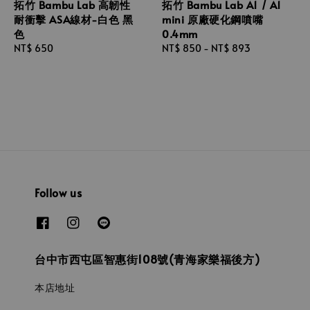
拓竹 Bambu Lab 高韌性
拓竹 Bambu Lab A1 / A1
耐衝擊 ASA線材-白色 黑
mini 原廠硬化鋼噴嘴
色
0.4mm
Regular
NT$ 650
Regular
NT$ 850
-
NT$ 893
price
price
Follow us
台中市西屯區智惠街108號(青海家樂福後方)
本店地址