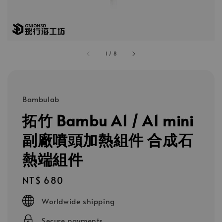
1
/
8
Bambulab
拓竹 Bambu A1 / A1 mini
副廠噴頭加熱組件 合成石
熱端組件
Regular
NT$ 680
price
Worldwide shipping
Secure payments