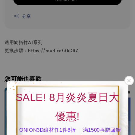
分享
適用於拓竹A1系列
更換步驟：https://reurl.cc/3kDRZl
您可能也喜歡
SALE! 8月炎炎夏日大
優惠!
｜ONION3D線材任1件8折 ｜滿1500再贈回饋