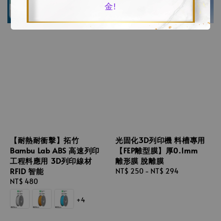
金!
【耐熱耐衝擊】拓竹
光固化3D列印機 料槽專用
Bambu Lab ABS 高速列印
【FEP離型膜】厚0.1mm
工程料應用 3D列印線材
離形膜 脫離膜
RFID 智能
Regular
NT$ 250
-
NT$ 294
Regular
NT$ 480
price
price
+4