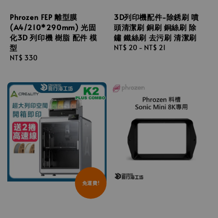
Phrozen FEP 離型膜
3D列印機配件-除銹刷 噴
(A4/210*290mm) 光固
頭清潔刷 銅刷 銅絲刷 除
化3D 列印機 樹脂 配件 模
鏽 鐵絲刷 去污刷 清潔刷
型
Regular
NT$ 20
-
NT$ 21
Regular
NT$ 330
price
price
免運費!