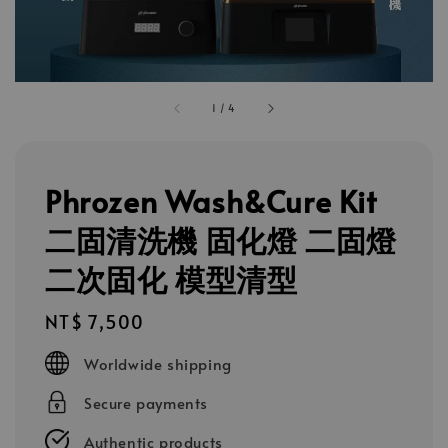
1
/
4
Phrozen Wash&Cure Kit
二固清洗機 固化燈 二固燈
二次固化 模型清型
Regular
NT$ 7,500
price
Worldwide shipping
Secure payments
Authentic products