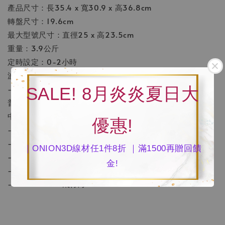
產品尺寸：長35.4 x 寬30.9 x 高36.8cm
轉盤尺寸：19.6cm
最大型號尺寸：直徑25 x 高23.5cm
重量：3.9公斤
定時設定：0-2小時
波長：405nm
------------------------------
SALE! 8月炎炎夏日大
普羅森Phrozen原廠認證經銷商-飛行海工坊現貨優惠販售
中。
優惠!
-預約賞機專線: 04-24511988
-賞機地址: 407 台中市西屯區智惠街108號
｜ONION3D線材任1件8折 ｜滿1500再贈回饋
-官方網站:飛行海工坊
金!
-E-MAIL:dylan888@goodshoot168.com
-FB：Onion3D飛行海