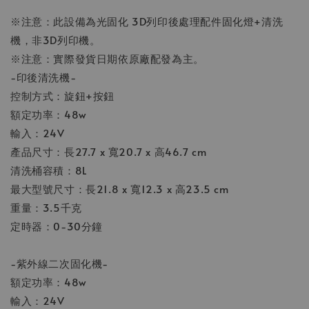
※注意：此設備為光固化 3D列印後處理配件固化燈+清洗
機，非3D列印機。
※注意：實際發貨日期依原廠配發為主。
-印後清洗機-
控制方式：旋鈕+按鈕
額定功率：48w
輸入：24V
產品尺寸：長27.7 x 寬20.7 x 高46.7 cm
清洗桶容積：8L
最大型號尺寸：長21.8 x 寬12.3 x 高23.5 cm
重量：3.5千克
定時器：0-30分鐘
-紫外線二次固化機-
額定功率：48w
輸入：24V