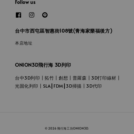
Follow us
台中市西屯區智惠街108號(青海家樂福後方)
本店地址
ONION3D飛行海 3D列印
台中3D列印┃拓竹┃創想┃普羅森┃3D打印線材┃
光固化列印┃SLA┃FDM┃3D掃描┃3D代印
© 2026 飛行海工坊ONION3D.