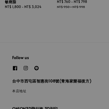
敏樹脂
Sale
NT$ 760
-
NT$ 798
Regular
Regular
NT$ 1,800
-
NT$ 3,024
price
price
NT$ 950
-
NT$ 998
price
Follow us
台中市西屯區智惠街108號(青海家樂福後方)
本店地址
ONION3D飛行海 3D列印