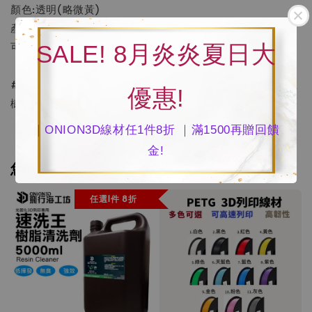
顏色:透明(略微黃)
產地:100%台灣製
可另購染劑調顏色(可參考本賣場染劑)
SALE! 8月炎炎夏日大
#ONION #光固化樹脂 #3D列印 #LCD #DLP #ABS #光敏
優惠!
樹脂 #XCUBE #科藍蒂 #MINIQ
｜ONION3D線材任1件8折 ｜滿1500再贈回饋
金!
您可能也喜歡
任選1件 8折