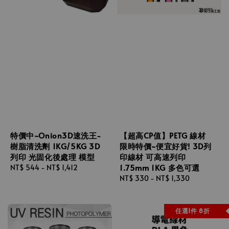
特價中~Onion3D速洗王-
【超高CP值】PETG 線材
樹脂清洗劑 1KG/5KG 3D
限時特價~便宜好貨! 3D列
列印 光固化後處理 模型
印線材 可高速列印
1.75mm 1KG 多色可選
Regular
NT$ 544
-
NT$ 1,412
price
Regular
NT$ 330
-
NT$ 1,330
price
任選1件 8折