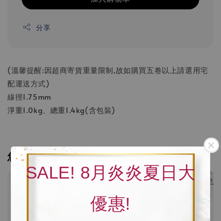
分享
(溫馨提醒:因超商寄貨重量限制,故如購買五卷以上請選用宅
配運送方式)
線徑1.75mm
淨重1.0kg、總重1.4kg(含包裝)
您可能也喜歡
SALE! 8月炎炎夏日大
優惠!