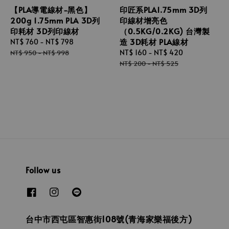
【PLA導電線材-黑色】
印匠系PLA1.75mm 3D列
200g 1.75mm PLA 3D列
印線材增亮色
印耗材 3D列印線材
（0.5KG/0.2KG) 台灣製
造 3D耗材 PLA線材
Sale
NT$ 760
-
NT$ 798
Regular
price
price
Sale
NT$ 160
-
NT$ 420
Regular
NT$ 950
-
NT$ 998
price
price
NT$ 200
-
NT$ 525
Follow us
台中市西屯區智惠街108號(青海家樂福後方)