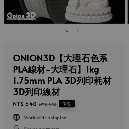
1
/
6
ONION3D【大理石色系
PLA線材-大理石】1kg
1.75mm PLA 3D列印耗材
3D列印線材
Sale
NT$ 640
Regular
優惠
NT$ 800
price
price
Worldwide shipping
Secure payments