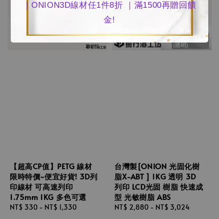
｜ONION3D線材任1件8折 ｜滿1500再贈回饋
金!
【超高CP值】PETG 線材
台灣製[ONION 光固化樹
限時特價~便宜好貨! 3D列
脂X-ABT ] 1KG 透明 3D
印線材 可高速列印
列印 LCD光固 樹脂 快速成
1.75mm 1KG 多色可選
型 光敏樹脂 ABS
Regular
NT$ 330
-
NT$ 1,330
Regular
NT$ 2,880
-
NT$ 3,024
price
price