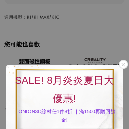
適用機型：K1/K1 MAX/K1C
您可能也喜歡
SALE! 8月炎炎夏日大
優惠!
｜ONION3D線材任1件8折 ｜滿1500再贈回饋
金!