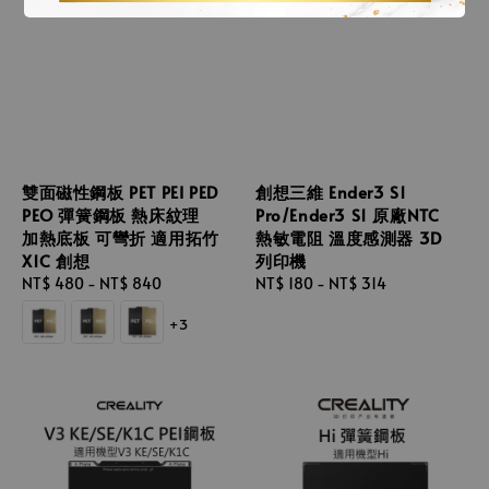
雙面磁性鋼板 PET PEI PED
創想三維 Ender3 S1
PEO 彈簧鋼板 熱床紋理
Pro/Ender3 S1 原廠NTC
加熱底板 可彎折 適用拓竹
熱敏電阻 溫度感測器 3D
X1C 創想
列印機
Regular
NT$ 480
-
NT$ 840
Regular
NT$ 180
-
NT$ 314
price
price
+3