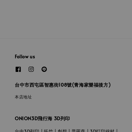
price
Follow us
台中市西屯區智惠街108號(青海家樂福後方)
本店地址
ONION3D飛行海 3D列印
台中3D列印┃拓竹┃創想┃普羅森┃3D打印線材┃