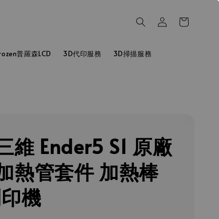
hrozen普羅森LCD
3D代印服務
3D掃描服務
維 Ender5 S1 原廠
加熱管套件 加熱棒
列印機