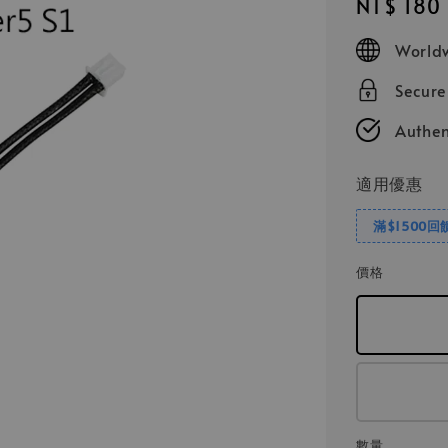
Regular
NT$ 180
price
Worldw
Secur
Authen
適用優惠
滿$1500回
價格
數量