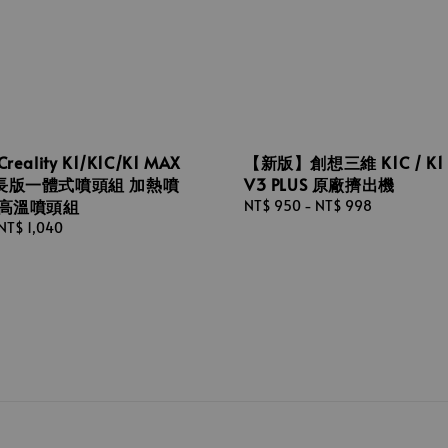
eality K1/K1C/K1 MAX
【新版】創想三維 K1C / K1 
長版一體式噴頭組 加熱噴
V3 PLUS 原廠擠出機
耐高溫噴頭組
Regular
NT$ 950
-
NT$ 998
price
NT$ 1,040