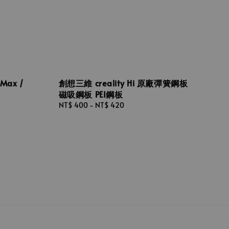
Max /
創想三維 creality Hi 原廠彈簧鋼板
磁吸鋼板 PEI鋼板
Regular
NT$ 400
-
NT$ 420
price