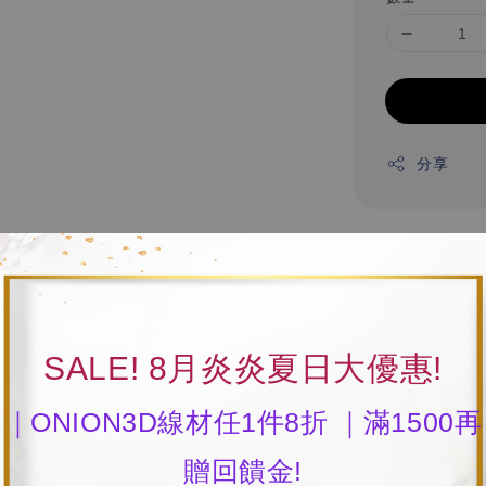
分享
產品名稱：Ender
適用機型：Ender
SALE! 8月炎炎夏日大優惠!
｜ONION3D線材任1件8折 ｜滿1500再
贈回饋金!