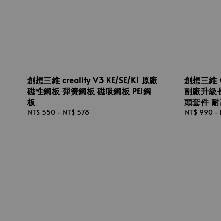
創想三維 creality V3 KE/SE/K1 原廠
創想三維 Cr
磁性鋼板 彈簧鋼板 磁吸鋼板 PEI鋼
副廠升級
板
頭套件 
Regular
NT$ 550
-
NT$ 578
Regular
NT$ 990
-
price
price