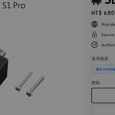
Regular
NT$ 680
price
Worldw
Secur
Authen
適用優惠
滿$1500回
價格