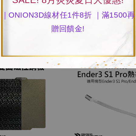
｜ONION3D線材任1件8折 ｜滿1500再
贈回饋金!