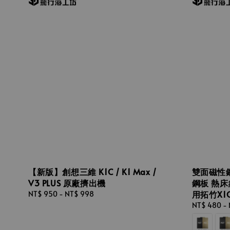
【新版】創想三維 K1C / K1 Max /
雙面磁性鋼板 
V3 PLUS 原廠擠出機
鋼板 熱床
用拓竹X1
Regular
NT$ 950
-
NT$ 998
price
Regular
NT$ 480
-
price