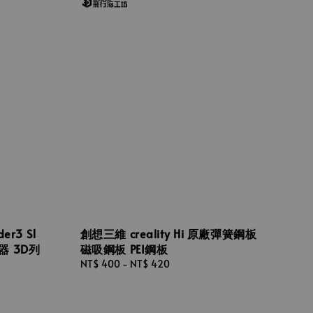
er3 S1
創想三維 creality Hi 原廠彈簧鋼板
器 3D列
磁吸鋼板 PEI鋼板
Regular
NT$ 400
-
NT$ 420
price