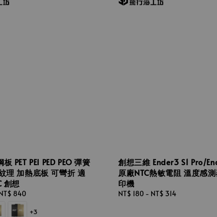
PET PEI PED PEO 彈簧
創想三維 Ender3 S1 Pro/End
紋理 加熱底板 可彎折 適
原廠NTC熱敏電阻 溫度感測
C 創想
印機
NT$ 840
Regular
NT$ 180
-
NT$ 314
price
+3