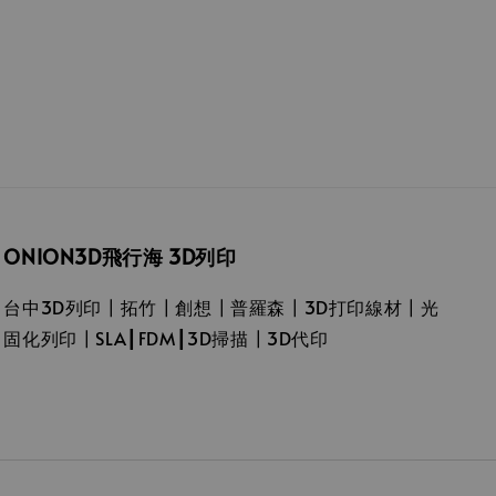
ONION3D飛行海 3D列印
台中3D列印┃拓竹┃創想┃普羅森┃3D打印線材┃光
固化列印┃SLA┃FDM┃3D掃描┃3D代印