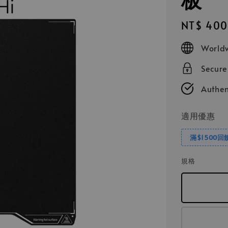
Regular
NT$ 400
price
Worldw
Secur
Authen
適用優惠
滿$1500回
規格