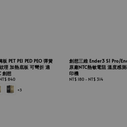
PET PEI PED PEO 彈簧
創想三維 Ender3 S1 Pro/End
紋理 加熱底板 可彎折 適
原廠NTC熱敏電阻 溫度感測
C 創想
印機
NT$ 840
Regular
NT$ 180
-
NT$ 314
price
+3