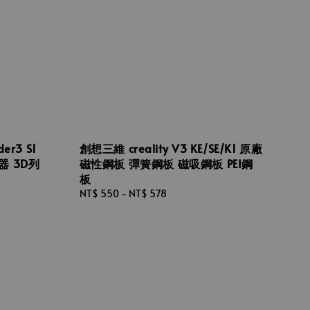
er3 S1
創想三維 creality V3 KE/SE/K1 原廠
器 3D列
磁性鋼板 彈簧鋼板 磁吸鋼板 PEI鋼
板
Regular
NT$ 550
-
NT$ 578
price