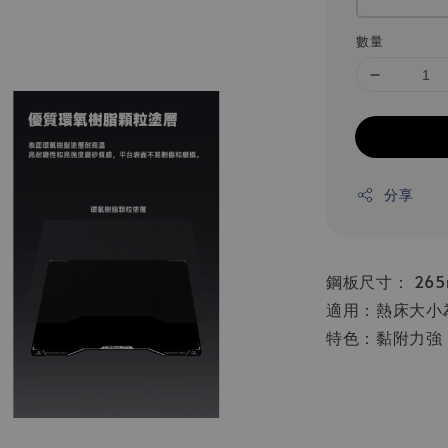
數量
分享
鋼板尺寸： 265m
適用：熱床大小為
特色：黏附力強