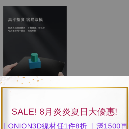
SALE! 8月炎炎夏日大優惠!
｜ONION3D線材任1件8折 ｜滿1500再