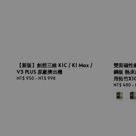
【新版】創想三維 K1C / K1 Max /
雙面磁性鋼板 
V3 PLUS 原廠擠出機
鋼板 熱床
用拓竹X1
Regular
NT$ 950
-
NT$ 998
price
Regular
NT$ 480
-
price