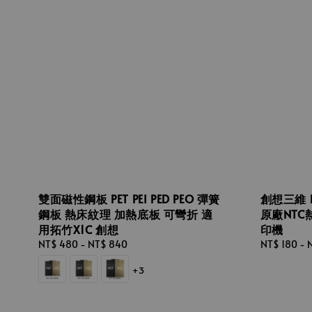
雙面磁性鋼板 PET PEI PED PEO 彈簧
創想三維 End
鋼板 熱床紋理 加熱底板 可彎折 適
原廠NTC
用拓竹X1C 創想
印機
Regular
NT$ 480
-
NT$ 840
Regular
NT$ 180
-
price
price
+3