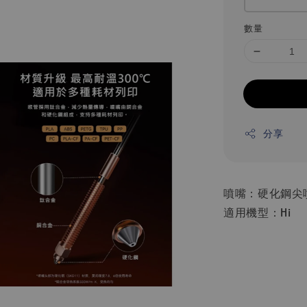
數量
分享
噴嘴：硬化鋼尖噴
適用機型：Hi