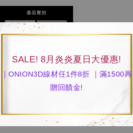
SALE! 8月炎炎夏日大優惠!
｜ONION3D線材任1件8折 ｜滿1500再
贈回饋金!