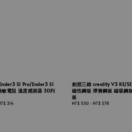
er3 S1 Pro/Ender3 S1
創想三維 creality V3 KE/S
熱敏電阻 溫度感測器 3D列
磁性鋼板 彈簧鋼板 磁吸鋼板 
板
NT$ 314
Regular
NT$ 550
-
NT$ 578
price