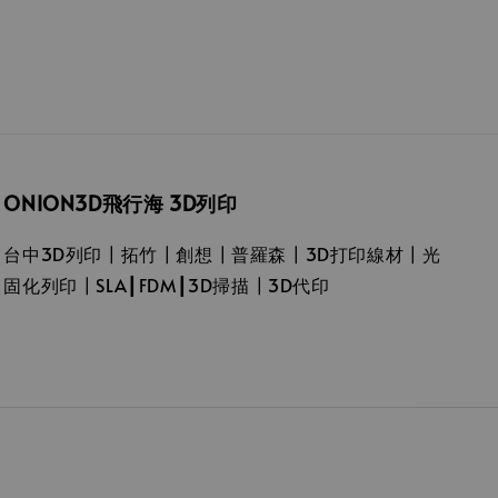
ONION3D飛行海 3D列印
台中3D列印┃拓竹┃創想┃普羅森┃3D打印線材┃光
固化列印┃SLA┃FDM┃3D掃描┃3D代印