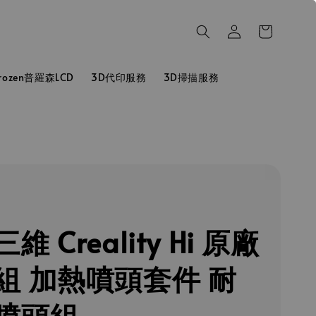
hrozen普羅森LCD
3D代印服務
3D掃描服務
維 Creality Hi 原廠
組 加熱噴頭套件 耐
噴頭組