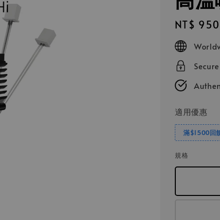
Regular
NT$ 950
price
Worldw
Secur
Authen
適用優惠
滿$1500回
規格