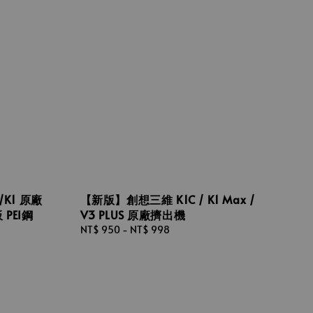
E/K1 原廠
【新版】創想三維 K1C / K1 Max /
PEI鋼
V3 PLUS 原廠擠出機
Regular
NT$ 950
-
NT$ 998
price