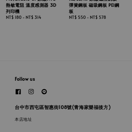
熱敏電阻 溫度感測器 3D
彈簧鋼板 磁吸鋼板 PEI鋼
列印機
板
Regular
NT$ 180
-
NT$ 314
Regular
NT$ 550
-
NT$ 578
price
price
Follow us
台中市西屯區智惠街108號(青海家樂福後方)
本店地址