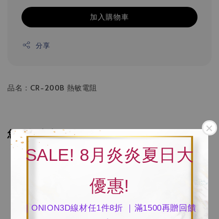
加入購物車
分享
品名：CR-200B 熱敏電阻
您可能也喜歡
SALE! 8月炎炎夏日大
優惠!
｜ONION3D線材任1件8折 ｜滿1500再贈回饋