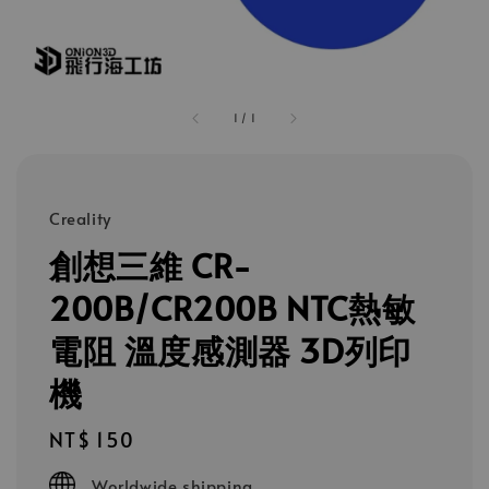
1
/
1
Creality
創想三維 CR-
200B/CR200B NTC熱敏
電阻 溫度感測器 3D列印
機
Regular
NT$ 150
price
Worldwide shipping