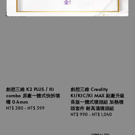
金!
創想三維 K2 PLUS / Hi
創想三維 Creality
combo 原廠一體式快拆噴
K1/K1C/K1 MAX 副廠升級
嘴 0.4mm
長版一體式噴頭組 加熱噴
頭套件 耐高溫噴頭組
Regular
NT$ 380
-
NT$ 399
price
Regular
NT$ 990
-
NT$ 1,040
price