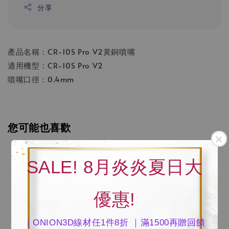
分享
產品名稱：CR-10S Pro V2黃銅噴嘴
適用機型：CR-10S Pro V2
噴嘴口徑：0.4mm
您可能也喜歡
SALE! 8月炎炎夏日大
優惠!
｜ONION3D線材任1件8折 ｜滿1500再贈回饋