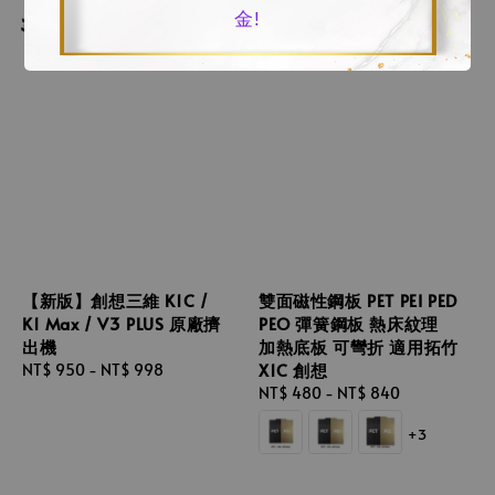
金!
【新版】創想三維 K1C /
雙面磁性鋼板 PET PEI PED
K1 Max / V3 PLUS 原廠擠
PEO 彈簧鋼板 熱床紋理
出機
加熱底板 可彎折 適用拓竹
X1C 創想
Regular
NT$ 950
-
NT$ 998
price
Regular
NT$ 480
-
NT$ 840
price
+3