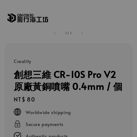
1
/
1
Creality
創想三維 CR-10S Pro V2
原廠黃銅噴嘴 0.4mm / 個
Regular
NT$ 80
price
Worldwide shipping
Secure payments
Authentic products