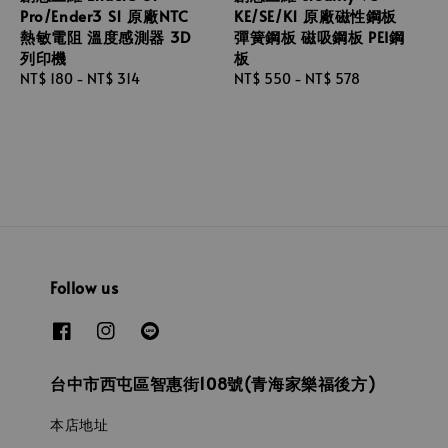
Pro/Ender3 S1 原廠NTC
KE/SE/K1 原廠磁性鋼板
熱敏電阻 溫度感測器 3D
彈簧鋼板 磁吸鋼板 PEI鋼
列印機
板
Regular
NT$ 180
-
NT$ 314
Regular
NT$ 550
-
NT$ 578
price
price
Follow us
台中市西屯區智惠街108號(青海家樂福後方)
本店地址