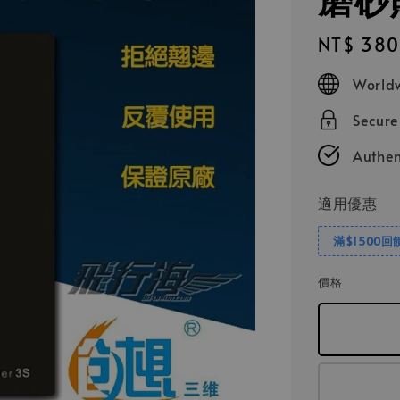
Regular
NT$ 380
price
Worldw
Secur
Authen
適用優惠
滿$1500回
價格