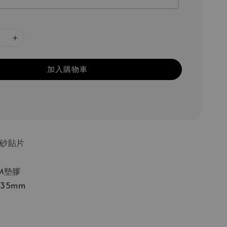
加入購物車
磨砂貼片
M墊膠
235mm