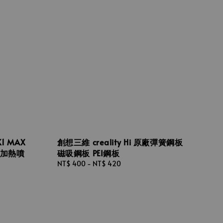
K1 MAX
創想三維 creality Hi 原廠彈簧鋼板
 加熱噴
磁吸鋼板 PEI鋼板
Regular
NT$ 400
-
NT$ 420
price