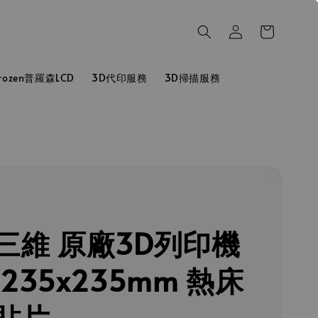
hrozen普羅森LCD
3D代印服務
3D掃描服務
三維 原廠3D列印機
235x235mm 熱床
貼片