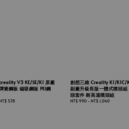
eality V3 KE/SE/K1 原廠
創想三維 Creality K1/K1C/
彈簧鋼板 磁吸鋼板 PEI鋼
副廠升級長版一體式噴頭組
頭套件 耐高溫噴頭組
NT$ 578
Regular
NT$ 990
-
NT$ 1,040
price