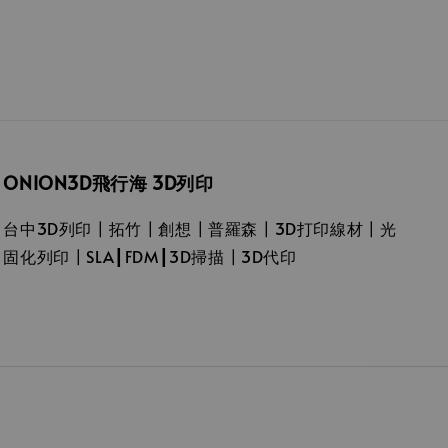
ONION3D飛行海 3D列印
台中3D列印┃拓竹┃創想┃普羅森┃3D打印線材┃光
固化列印┃SLA┃FDM┃3D掃描┃3D代印