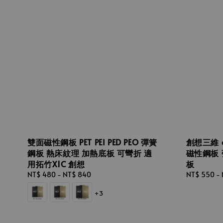
雙面磁性鋼板 PET PEI PED PEO 彈簧
創想三維 cr
鋼板 熱床紋理 加熱底板 可彎折 適
磁性鋼板 
用拓竹X1C 創想
板
Regular
NT$ 480
-
NT$ 840
Regular
NT$ 550
-
price
price
+3