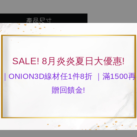
SALE! 8月炎炎夏日大優惠!
｜ONION3D線材任1件8折 ｜滿1500再
贈回饋金!