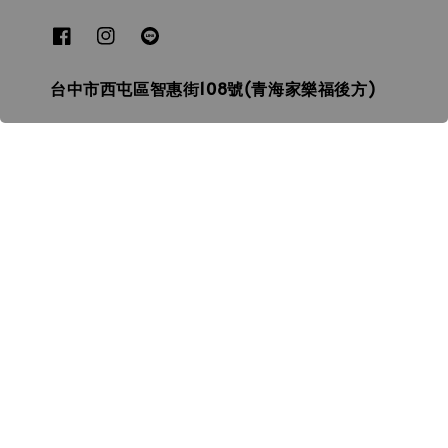
台中市西屯區智惠街108號(青海家樂福後方)
本店地址
ONION3D飛行海 3D列印
台中3D列印┃拓竹┃創想┃普羅森┃3D打印線材┃
光固化列印┃SLA┃FDM┃3D掃描┃3D代印
© 2026 飛行海工坊ONION3D.