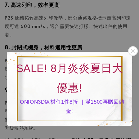
7. 高速列印，效率更高
P2S 延續拓竹高速列印優勢，部分通路規格標示最高列印速
度可達 600 mm/s，適合需要快速打樣、快速出件的使用
者。
8. 封閉式機身，材料適用性更廣
P2S 採封閉式機身設計，列印 ABS、ASA 等對環境溫度較敏
SALE! 8月炎炎夏日大
感的材料時，比開放式機型更穩定，也能減少翹曲風險。對
想從 PLA 進階到工程材料的使用者來說更有彈性。
優惠!
9. 觸控螢幕與 App 操作，使用體驗升級
｜ONION3D線材任1件8折 ｜滿1500再贈回饋
P2S 搭載彩色觸控螢幕，搭配 Bambu Studio 與手機 App，
可進行遠端監控、傳檔、切片與列印管理，整體操作更直
金!
覺。通路開箱資訊也提到 P2S 使用更好的相機、USB 介面與
升級散熱系統。