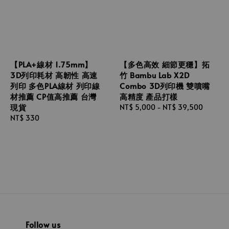
【PLA+線材 1.75mm】
【多色高效 細節更穩】拓
3D列印耗材 高韌性 高速
竹 Bambu Lab X2D
列印 多色PLA線材 列印線
Combo 3D列印機 雙噴嘴
材推薦 CP值高推薦 台灣
高精度 產品打樣
現貨
Regular
NT$ 5,000
-
NT$ 39,500
Regular
NT$ 330
price
price
Follow us