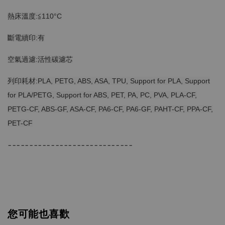
熱床溫度:≦110°C
斷電續印:有
空氣過濾:活性碳濾芯
列印耗材:PLA, PETG, ABS, ASA, TPU, Support for PLA, Support
for PLA/PETG, Support for ABS, PET, PA, PC, PVA, PLA-CF,
PETG-CF, ABS-GF, ASA-CF, PA6-CF, PA6-GF, PAHT-CF, PPA-CF,
PET-CF
-----------------------------
您可能也喜歡