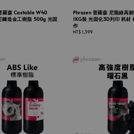
 普羅森 Castable W40
Phrozen 普羅森 尼龍綠高
 可鑄造金工樹脂 500g 光固
1KG裝 光固化3D列印 耗材 
作
Regular
NT$ 1,399
price