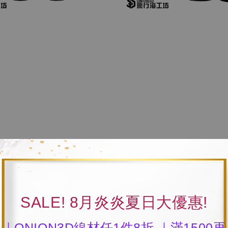
SALE! 8月炎炎夏日大優惠!
｜ONION3D線材任1件8折 ｜滿1500再