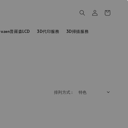
hrozen普羅森LCD
3D代印服務
3D掃描服務
排列方式 :