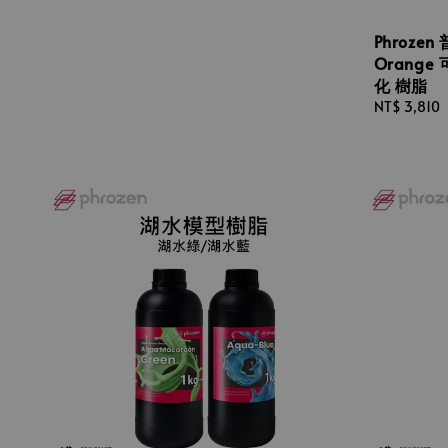
Phrozen
Orange
化 樹脂
Regular
NT$ 3,810
price