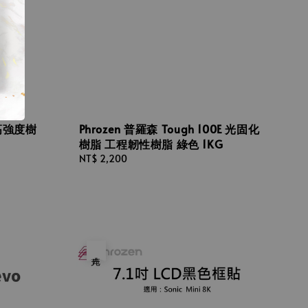
 高強度樹
Phrozen 普羅森 Tough 100E 光固化
樹脂 工程韌性樹脂 綠色 1KG
Regular
NT$ 2,200
price
售完