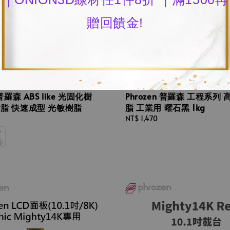
贈回饋金!
 普羅森 ABS like 光固化樹
Phrozen 普羅森 工程系列
樹脂 快速成型 光敏樹脂
脂 工業用 曜石黑 1kg
Regular
NT$ 1,470
price