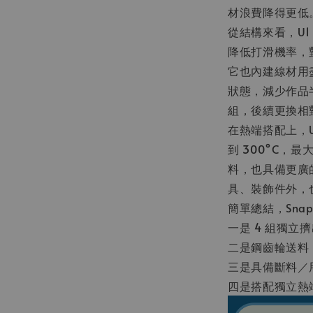
材浪費降得更低
從結構來看，U
降低打滑機率，
它也內建線材用
狀態，減少作品
組，後續更換相
在熱端搭配上，U1
到 300°C，最
料，也具備更廣
具、裝飾件外，
簡單總結，Sna
一是 4 組獨
二是鋼齒輪送料
三是具備斷料／
四是搭配獨立熱