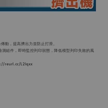
輪傳動，提高擠出力並防止打滑。
盡檢測組件，即時監控列印狀態，降低模型列印失敗的風
reurl.cc/L2lqxx