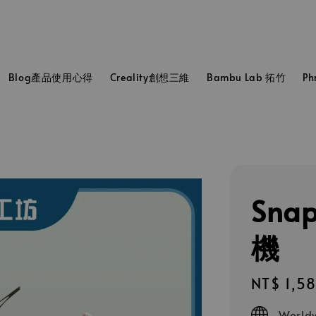
Blog產品使用心得
Creality創想三維
Bambu Lab 拓竹
P
Sna
機
Regular
NT$ 1,5
price
Worldw