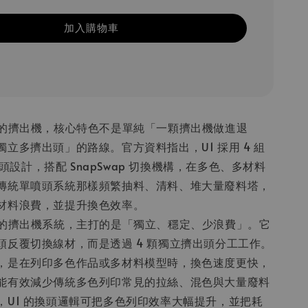
加入購物車
r U1 的擠出機，核心特色不是單純「一顆擠出機做進退
立多擠出頭」的路線。官方資料指出，U1 採用 4 組
擠出頭設計，搭配 SnapSwap 切換機構，在多色、多材料
傳統單噴頭系統那樣頻繁抽料、清料、堆大量廢料塔，
材料浪費，並提升換色效率。
r U1 的擠出機系統，主打的是「獨立、穩定、少浪費」。它
頭反覆切換線材，而是透過 4 顆獨立擠出頭分工工作。
，是在列印多色作品或多材料模型時，換色速度更快，
能有效減少傳統多色列印常見的拉絲、混色與大量廢料
，U1 的換頭邏輯可把多色列印效率大幅提升，並把耗