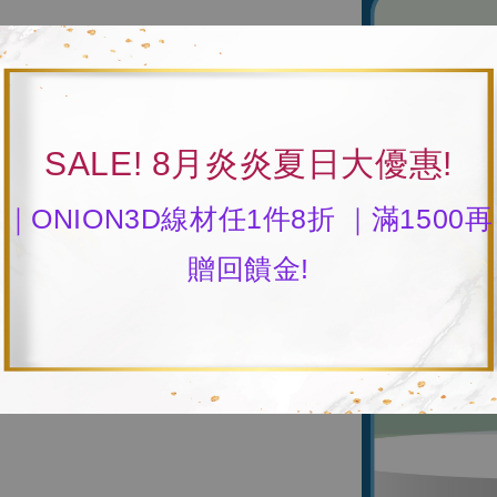
SALE! 8月炎炎夏日大優惠!
｜ONION3D線材任1件8折 ｜滿1500再
贈回饋金!