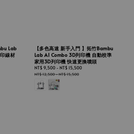
u Lab
【多色高速 新手入門 】拓竹Bambu
D列印線材
Lab A1 Combo 3D列印機 自動校準
家用3D列印機 快速更換噴頭
Sale
NT$ 9,500
-
NT$ 15,500
Regular
price
price
NT$ 12,500
-
NT$ 15,500