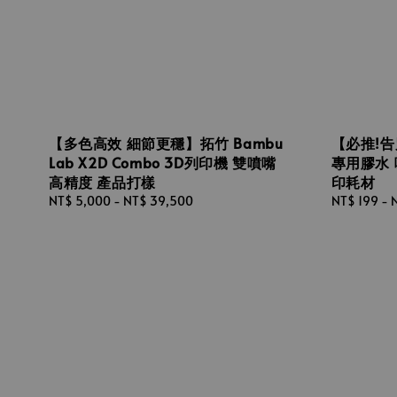
【多色高效 細節更穩】拓竹 Bambu
【必推!告別
Lab X2D Combo 3D列印機 雙噴嘴
專用膠水 
高精度 產品打樣
印耗材
Regular
NT$ 5,000
-
NT$ 39,500
Regular
NT$ 199
-
price
price