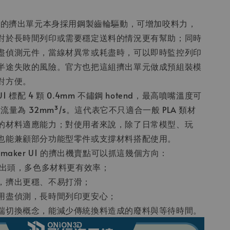
。
1 的擠出單元本身採用鋼製齒輪驅動，可增加咬料力，
對於長時間列印或需要穩定送料的情況更有幫助；同時
盡偵測元件，當線材異常或耗盡時，可以即時監控列印
半途失敗的風險。官方也把這組擠出單元做成預組裝模
對方便。
 標配 4 顆 0.4mm 不鏽鋼 hotend，最高噴嘴溫度可
大流量為 32mm³/s。這代表它不只適合一般 PLA 類材
的材料適應能力；對使用者來說，除了日常模型、玩
也能兼顧部分功能型零件或支撐材料搭配使用。
pmaker U1 的擠出機賣點可以抓這幾個方向：
立擠出頭，多色多材料更有效率；
，擠出更穩、不易打滑；
用盡偵測，長時間列印更安心；
端切換概念，能減少傳統換料造成的廢料與等待時間。