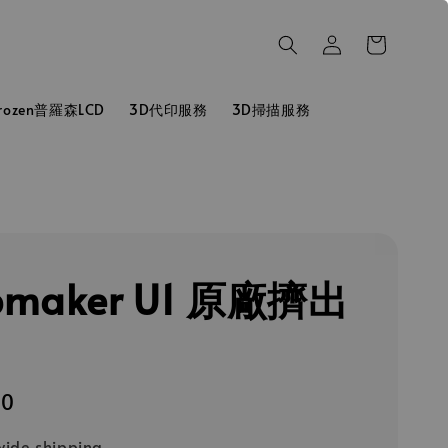
hrozen普羅森LCD
3D代印服務
3D掃描服務
pmaker U1 原廠擠出
80
ide shipping