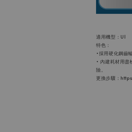
適用機型：U1
特色：
•採用硬化鋼齒
• 內建耗材用
險。
更換步驟：https://