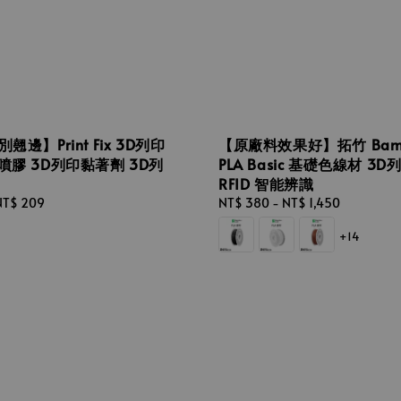
翹邊】Print Fix 3D列印
【原廠料效果好】拓竹 Bamb
噴膠 3D列印黏著劑 3D列
PLA Basic 基礎色線材 3
RFID 智能辨識
NT$ 209
Regular
NT$ 380
-
NT$ 1,450
price
+14