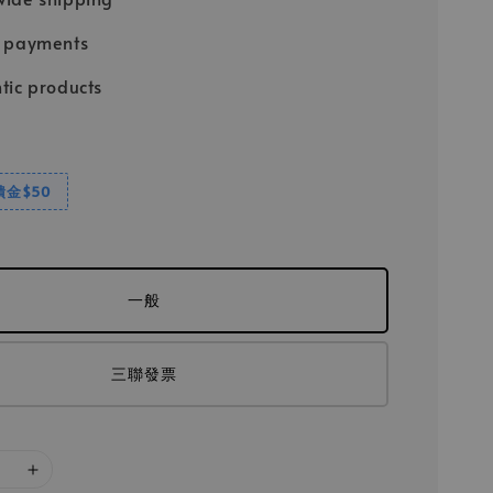
e payments
tic products
饋金$50
一般
三聯發票