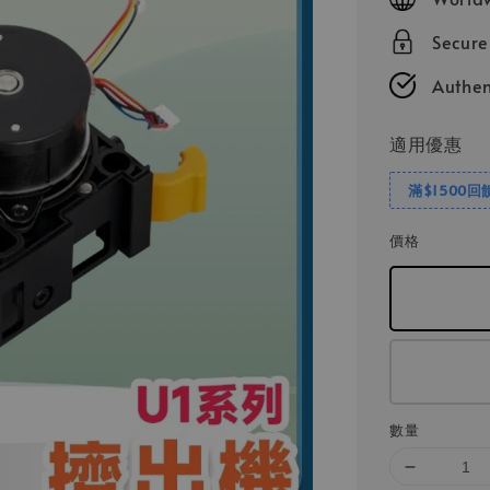
Secur
Authen
適用優惠
滿$1500回
價格
數量