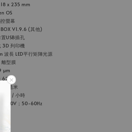
118 x 235 mm
en OS
觸控螢幕
BOX V1.9.6 (其他)
前置USB插孔
 3D 列印機
nm 波長 LED平行矩陣光源
F 離型膜
9 µm
 6230
0.3 毫米
50層 / 小時
0-240V；50-60Hz
40W
斤