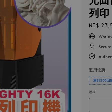
列印
Regular
NT$ 23,
price
Worldw
Secur
Authen
適用優惠
滿$1500回
規格