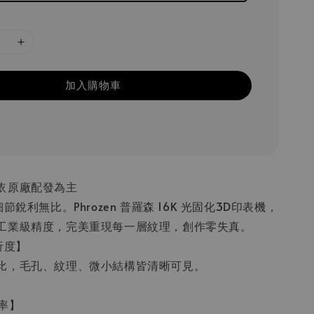
加入購物車
依原廠配發為主
節銳利無比。Phrozen 普羅森 16K 光固化3D印表機，
工業級精度，完美重現每一層紋理，創作零失真。
析度】
比，毛孔、紋理、微小結構皆清晰可見。
率】