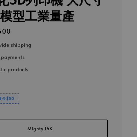
 模型工業量產
500
ide shipping
e payments
tic products
饋金$50
Mighty 16K