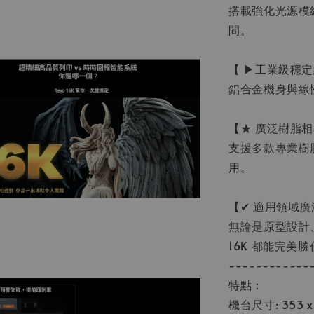
搭載強化光源模
間。
【 ▶工業級穩
鋁合金機身與線
【★ 廣泛樹脂
支援多款專業樹
用。
【✔ 適用領域廣
無論是原型設計、
16K 都能完美勝
------------
特點：
機台尺寸: 353 x 