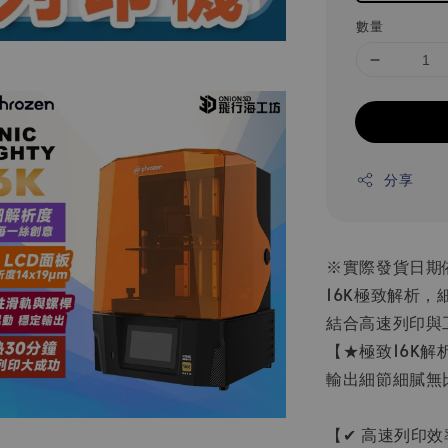
數量
分享
※實際發貨日期
16K極致解析，細
結合高速列印與
【★極致16K解
輸出細節細膩無
【✔ 高速列印效