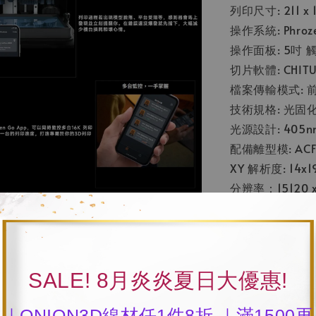
列印尺寸: 211 x 
操作系統: Phroz
操作面板: 5吋 
切片軟體: CHITU
檔案傳輸模式: 
技術規格: 光固化
光源設計: 405
配備離型模: AC
XY 解析度: 14x1
分辨率：15120 x
切層厚度: 0.01-
平均列印速度: 4
適用電壓: AC10
消耗功率: 最大2
SALE! 8月炎炎夏日大優惠!
機台重量: 18 公
｜ONION3D線材任1件8折 ｜滿1500再