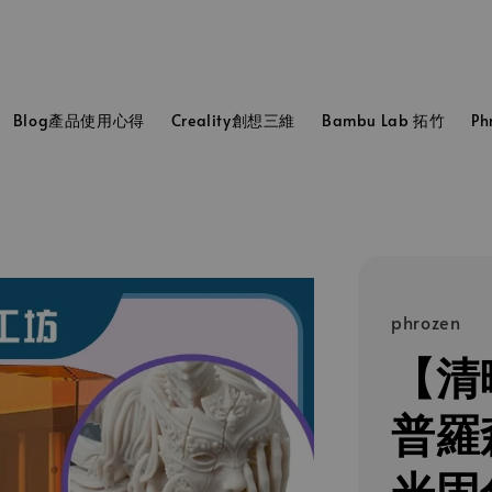
Blog產品使用心得
Creality創想三維
Bambu Lab 拓竹
P
phrozen
【清
普羅森 
光固