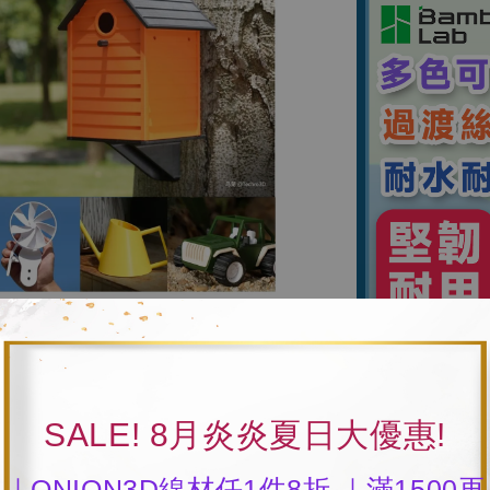
SALE! 8月炎炎夏日大優惠!
｜ONION3D線材任1件8折 ｜滿1500再