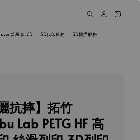
hrozen普羅森LCD
3D代印服務
3D掃描服務
曬抗摔】拓竹
u Lab PETG HF 高
印 絲滑列印 3D列印