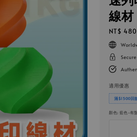
線材 
Regular
NT$ 480
price
Worldw
Secur
Authen
適用優惠
滿$1500回
顏色
: 藍色-有