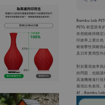
Bambu Lab
PETG 材質
依然能維持穩定出
印效率上更出色
耐衝擊性與耐熱
及日常實用型作
對於重視效率與品
的問題，也能讓
高速機種進行批
展現出色表現。
材，Bambu L