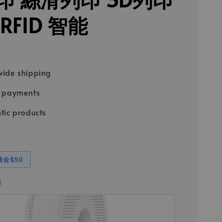
RFID 智能
ide shipping
e payments
tic products
饋金$50
盤