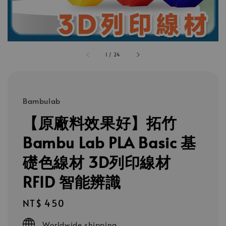
1
/
24
Bambulab
【原廠料效果好】拓竹
Bambu Lab PLA Basic 基
礎色線材 3D列印線材
RFID 智能辨識
Regular
NT$ 450
price
Worldwide shipping