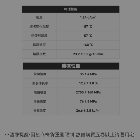
※溫馨提醒:因超商寄貨重量限制,故如購買五卷以上請選用宅