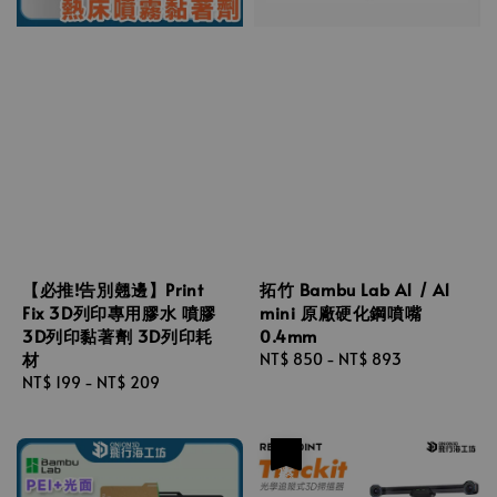
【必推!告別翹邊】Print
拓竹 Bambu Lab A1 / A1
Fix 3D列印專用膠水 噴膠
mini 原廠硬化鋼噴嘴
3D列印黏著劑 3D列印耗
0.4mm
材
Regular
NT$ 850
-
NT$ 893
Regular
NT$ 199
-
NT$ 209
price
price
優惠