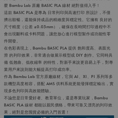
麼 Bambu Lab 原廠 BASIC PLA 線材 絕對值得入手！
這款 BASIC PLA 是專為 日常列印與高速打印 所設計，不僅
擠出順暢，還能保持成品的精緻度與穩定性。它擁有 良好的
尺寸精度（公差 ±0.03mm），確保在長時間打印過程中不
會出現斷料或卡料問題，讓您放心進行模型製作或功能性零
件開發。
在色彩表現上，Bambu BASIC PLA 提供 飽和度高、表面光
滑 的列印效果，非常適合做展示模型或 DIY 創作。它同時具
備 低翹曲、低收縮率 的特性，對新手來說更容易上手，對專
業用戶來說則能大幅提高打印成功率。
作為 Bambu Lab 官方原廠線材，它與 A1、X1、P1 系列等多
款機型高度相容，搭配 AMS 供料系統更能發揮穩定輸出，實
現多色列印與高效能體驗。
不論您是日常愛好者、教育單位，還是專業玩家，Bambu
BASIC PLA 線材 都能以親民價格，帶來可靠又漂亮的列印效
果，絕對是您囤貨必備的入門首選！