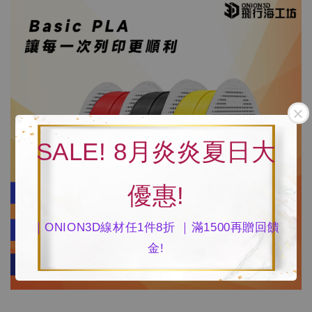
SALE! 8月炎炎夏日大
優惠!
｜ONION3D線材任1件8折 ｜滿1500再贈回饋
金!