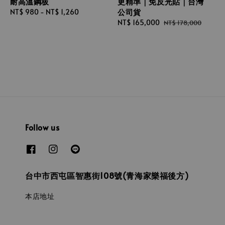
耐高溫鋼板
更精準｜免反光貼｜台灣
公司貨
Regular
NT$ 980
-
NT$ 1,260
price
Sale
NT$ 165,000
Regular
NT$ 178,000
price
price
Follow us
台中市西屯區智惠街108號(青海家樂福後方)
本店地址