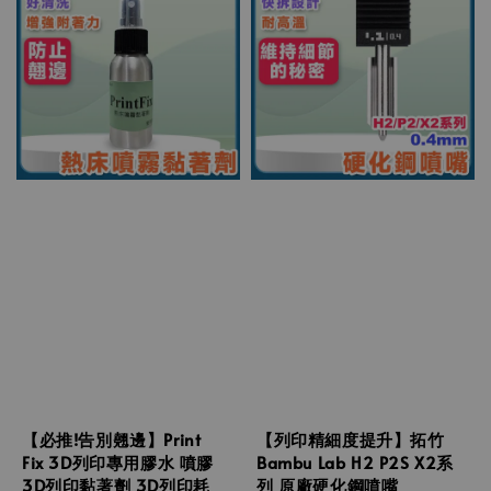
【必推!告別翹邊】Print
【列印精細度提升】拓竹
Fix 3D列印專用膠水 噴膠
Bambu Lab H2 P2S X2系
3D列印黏著劑 3D列印耗
列 原廠硬化鋼噴嘴