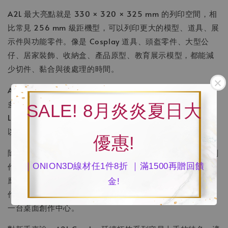
A2L 最大亮點就是 330 × 320 × 325 mm 的列印空間，相
比常見 256 mm 級距機型，可以列印更大的模型、道具、展
示件與功能零件。像是 Cosplay 道具、頭盔零件、大型公
仔、居家裝飾、收納盒、產品原型、教育展示模型，都能減
少切件、黏合與後處理的時間。
A2L Combo 搭配 AMS Lite 多色系統，能讓使用者輕鬆進行
多色列印，不需要頻繁手動換線。對於角色模型、招牌字、
SALE! 8月炎炎夏日大
Logo、教具、客製化禮品、商品展示模型來說，多色列印可
以大幅提升成品質感，也更適合商業接單與創作應用。
優惠!
除了 3D 列印之外，A2L 也強調「Creative Playground」創
作平台概念，官方商店頁面提到支援刀片切割與筆繪功能，
｜ONION3D線材任1件8折 ｜滿1500再贈回饋
應用範圍可延伸到貼紙、卡片、繪圖、模板製作與創意手
金!
作。這讓 A2L 不只是單純的大尺寸 3D 列印機，而是更接近
一台桌面創作中心。