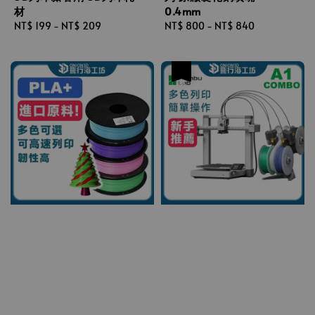
材
0.4mm
Regular
NT$ 199
-
NT$ 209
Regular
NT$ 800
-
NT$ 840
price
price
優惠