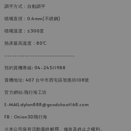
調平方式：自動調平
噴嘴直徑：0.4mm(不銹鋼)
噴嘴溫度：≤300度
熱床最高溫度：80℃
----------------------------
預約賞機專線: 04-24511988
賞機地址: 407 台中市西屯區智惠街108號
官方網站:飛行海工坊
E-MAIL:dylan888@goodshoot168.com
FB：Onion3D飛行海
※本公司保有活動最終解釋、修改及終止之權利。