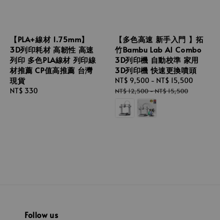
【PLA+線材 1.75mm】
【多色高速 新手入門 】拓
3D列印耗材 高韌性 高速
竹Bambu Lab A1 Combo
列印 多色PLA線材 列印線
3D列印機 自動校準 家用
材推薦 CP值高推薦 台灣
3D列印機 快速更換噴頭
現貨
Sale
NT$ 9,500
-
NT$ 15,500
Regula
Regular
NT$ 330
price
price
NT$ 12,500
-
NT$ 15,500
price
Follow us