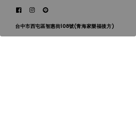
台中市西屯區智惠街108號(青海家樂福後方)
本店地址
ONION3D飛行海 3D列印
台中3D列印┃拓竹┃創想┃普羅森┃3D打印線材┃
光固化列印┃SLA┃FDM┃3D掃描┃3D代印
© 2026 飛行海工坊ONION3D.
服務條款
隱私政策
退款政策