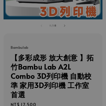
1
/
18
Bambulab
【多彩成形 放大創意 】拓
竹Bambu Lab A2L
Combo 3D列印機 自動校
準 家用3D列印機 工作室
首選
Regular
NT$ 17,500