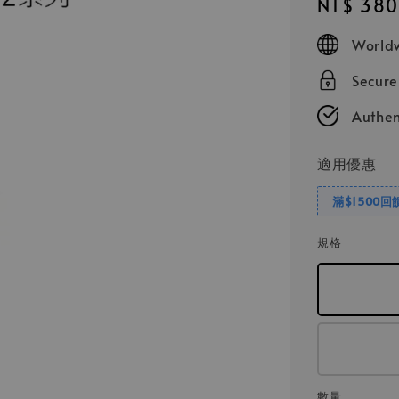
Regular
NT$ 380
price
Worldw
Secur
Authen
適用優惠
滿$1500回
規格
數量