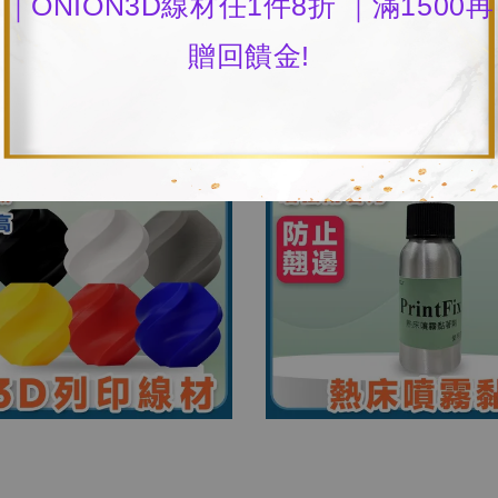
｜ONION3D線材任1件8折 ｜滿1500再
贈回饋金!