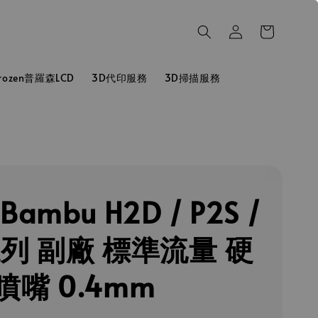
hrozen普羅森LCD
3D代印服務
3D掃描服務
ambu H2D / P2S /
系列 副廠 標準流量 硬
噴嘴 0.4mm