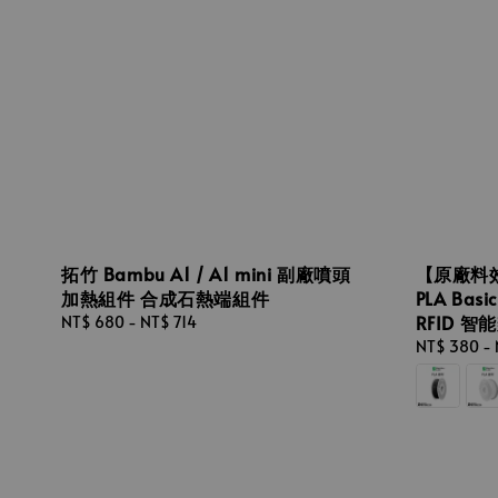
拓竹 Bambu A1 / A1 mini 副廠噴頭
【原廠料效
加熱組件 合成石熱端組件
PLA Ba
RFID 智
Regular
NT$ 680
-
NT$ 714
price
Regular
NT$ 380
-
price