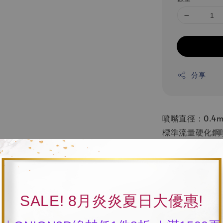
分享
噴嘴直徑：0.4
標準流量硬化鋼
1.快拆設計
2.高耐熱性
3.耐磨
SALE! 8月炎炎夏日大優惠!