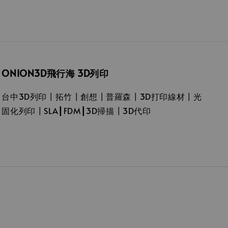
ONION3D飛行海 3D列印
台中3D列印┃拓竹┃創想┃普羅森┃3D打印線材┃光
固化列印┃SLA┃FDM┃3D掃描┃3D代印