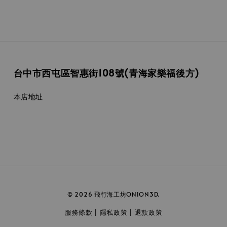
台中市西屯區智惠街108號(青海家樂福後方)
本店地址
© 2026 飛行海工坊ONION3D.
服務條款
隱私政策
退款政策
|
|