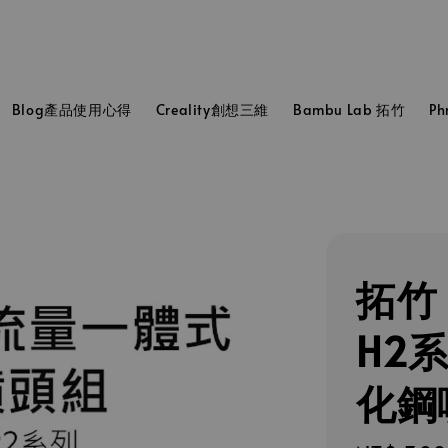
Blog產品使用心得
Creality創想三維
Bambu Lab 拓竹
P
拓竹 B
H2
化鋼