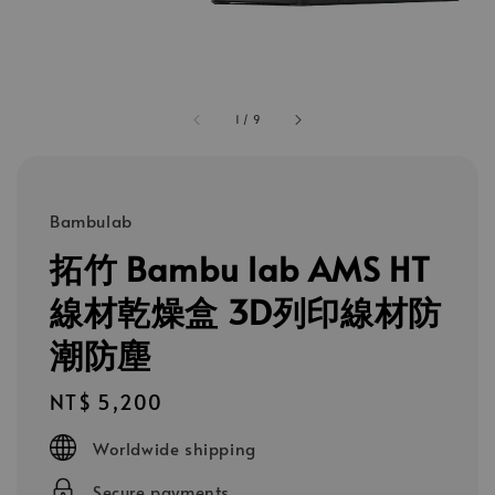
1
/
9
Bambulab
拓竹 Bambu lab AMS HT
線材乾燥盒 3D列印線材防
潮防塵
Regular
NT$ 5,200
price
Worldwide shipping
Secure payments