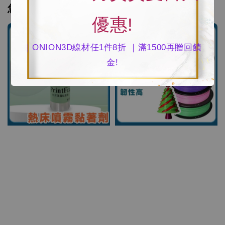
您可能也喜歡
優惠!
｜ONION3D線材任1件8折 ｜滿1500再贈回饋
金!