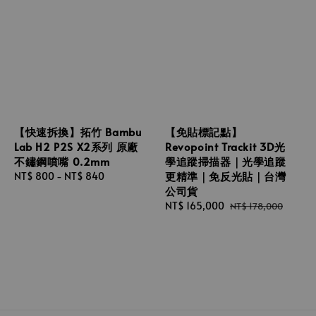
【快速拆換】拓竹 Bambu
【免貼標記點】
Lab H2 P2S X2系列 原廠
Revopoint Trackit 3D光
不鏽鋼噴嘴 0.2mm
學追蹤掃描器｜光學追蹤
更精準｜免反光貼｜台灣
Regular
NT$ 800
-
NT$ 840
公司貨
price
Sale
NT$ 165,000
Regular
NT$ 178,000
price
price