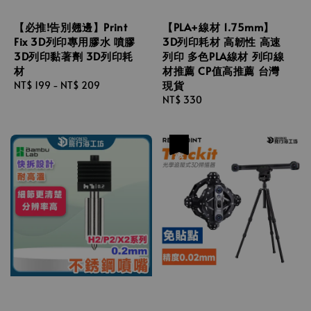
【必推!告別翹邊】Print
【PLA+線材 1.75mm】
Fix 3D列印專用膠水 噴膠
3D列印耗材 高韌性 高速
3D列印黏著劑 3D列印耗
列印 多色PLA線材 列印線
材
材推薦 CP值高推薦 台灣
現貨
Regular
NT$ 199
-
NT$ 209
price
Regular
NT$ 330
price
優惠