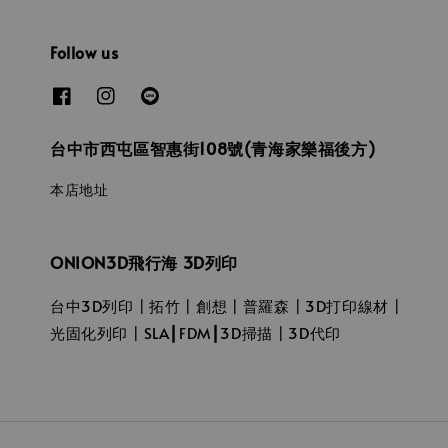
Follow us
台中市西屯區智惠街108號(青海家樂福後方)
本店地址
ONION3D飛行海 3D列印
台中3D列印┃拓竹┃創想┃普羅森┃3D打印線材┃
光固化列印┃SLA┃FDM┃3D掃描┃3D代印