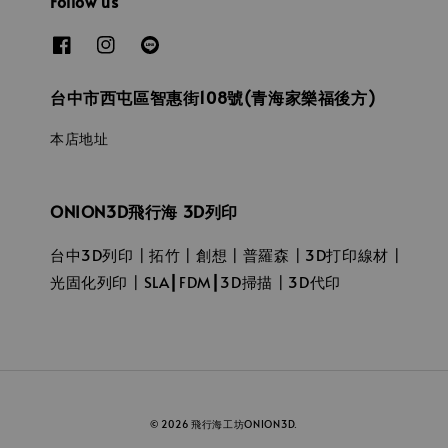
Follow us
台中市西屯區智惠街108號(青海家樂福後方)
本店地址
ONION3D飛行海 3D列印
台中3D列印┃拓竹┃創想┃普羅森┃3D打印線材┃
光固化列印┃SLA┃FDM┃3D掃描┃3D代印
© 2026 飛行海工坊ONION3D.