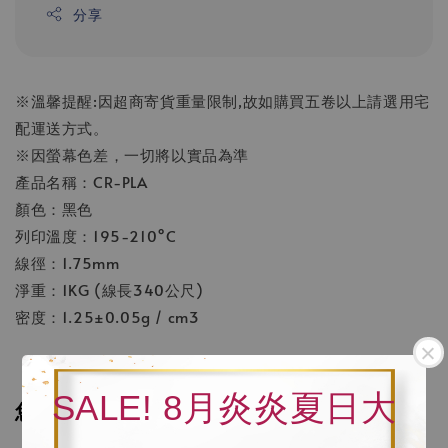
分享
※溫馨提醒:因超商寄貨重量限制,故如購買五卷以上請選用宅
配運送方式。
※因螢幕色差，一切將以實品為準
產品名稱：CR-PLA
顏色：黑色
列印溫度：195-210°C
線徑：1.75mm
淨重：1KG (線長340公尺)
密度：1.25±0.05g / cm3
SALE! 8月炎炎夏日大
您可能也喜歡