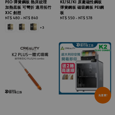
PEO 彈簧鋼板 熱床紋理
KE/SE/K1 原廠磁性鋼板
加熱底板 可彎折 適用拓竹
彈簧鋼板 磁吸鋼板 PEI鋼
X1C 創想
板
Regular
NT$ 480
-
NT$ 840
Regular
NT$ 550
-
NT$ 578
price
price
+3
免運費!