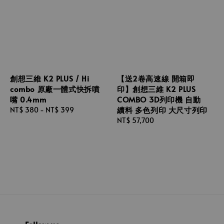
創想三維 K2 PLUS / Hi
【送2卷高速線 開箱即
combo 原廠一體式快拆噴
印】創想三維 K2 PLUS
嘴 0.4mm
COMBO 3D列印機 自動
續料 多色列印 大尺寸列印
Regular
NT$ 380
-
NT$ 399
price
Regular
NT$ 57,700
price