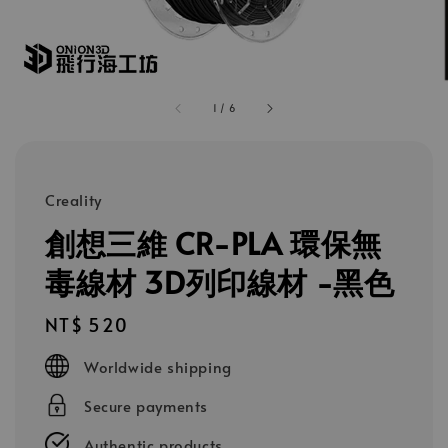
1
/
6
Creality
創想三維 CR-PLA 環保無
毒線材 3D列印線材 -黑色
Regular
NT$ 520
price
Worldwide shipping
Secure payments
Authentic products