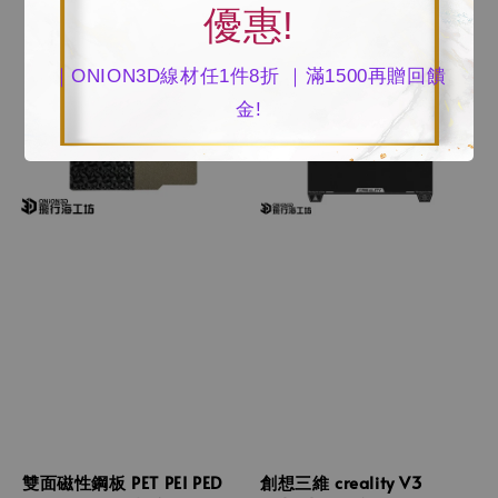
優惠!
｜ONION3D線材任1件8折 ｜滿1500再贈回饋
金!
雙面磁性鋼板 PET PEI PED
創想三維 creality V3