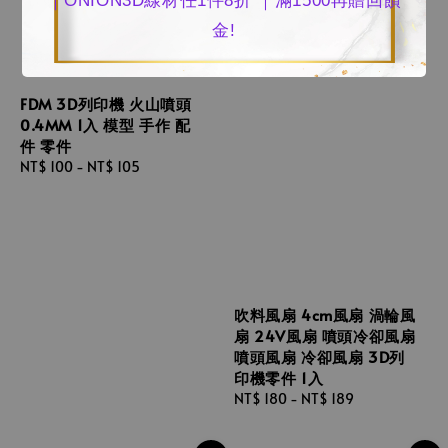
｜ONION3D線材任1件8折 ｜滿1500再贈回饋
金!
FDM 3D列印機 火山噴頭
0.4MM 1入 模型 手作 配
件 零件
Regular
NT$ 100
-
NT$ 105
price
吹料風扇 4cm風扇 渦輪風
扇 24V風扇 噴頭冷卻風扇
噴頭風扇 冷卻風扇 3D列
印機零件 1入
Regular
NT$ 180
-
NT$ 189
price