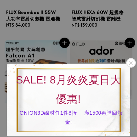
FLUX Beambox II 55W
FLUX HEXA 60W 超規格
大功率雷射切割機 雷雕機
智慧雷射切割機 雷雕機
Regular
NT$ 84,000
Regular
NT$ 139,000
price
price
SALE! 8月炎炎夏日大
優惠!
｜ONION3D線材任1件8折 ｜滿1500再贈回饋
金!