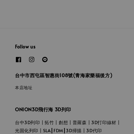
Follow us
台中市西屯區智惠街108號(青海家樂福後方)
本店地址
ONION3D飛行海 3D列印
台中3D列印┃拓竹┃創想┃普羅森┃3D打印線材┃
光固化列印┃SLA┃FDM┃3D掃描┃3D代印