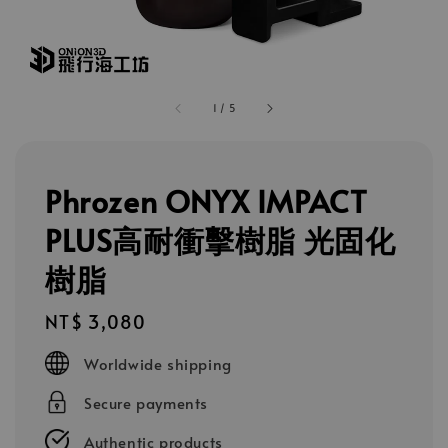
1
/
5
Phrozen ONYX IMPACT
PLUS高耐衝擊樹脂 光固化
樹脂
Regular
NT$ 3,080
price
Worldwide shipping
Secure payments
Authentic products