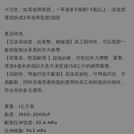
※注意：如需超商取貨，一單最多5瓶喔! 5瓶以上，請改貨
運或拆成2單超商取貨!謝謝
產品特色
【五倍高強度，抗衝擊、耐碰撞】具工程特性，可以抵禦一
般樹脂無法承受的外力衝擊。
【荷重高，堅固耐用 】超強結構，可抵抗外力擠壓、重擊。
厚度6毫米的測試片及可承受達150公斤的瞬間重壓。
【高韌性，彎曲凹折不斷裂】高強高韌性，可彎曲凹折、不
易斷裂，同時具備普通樹脂的實用性與工程樹脂的功能性，
符合你的多元應用。
重量：1公斤裝
黏度：1800-2000cP
斷裂拉伸強度: 30.6 MPa
拉伸模數: 943 MPa