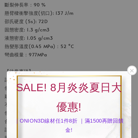
斷裂伸長率：90 %
懸臂樑衝擊強度(切口): 137 J/m
邵氏硬度 (5s): 72D
固態密度: 1.3 g/cm3
液態密度: 1.05 g/cm3
熱變形溫度(0.45 MPa)：52 °C
彎曲模量：977MPa
【注意事項】
請在常溫、陰暗、通風處使用和保存本樹脂。
SALE! 8月炎炎夏日大
使用樹脂前，請均勻搖晃樹脂。
建議清洗方式：酒精噴霧清洗、並以氣槍吹乾，如浸泡酒精
優惠!
不宜超過30秒
使用後的樹脂，請保存於不透光瓶罐內，並避免和新料混
合。
｜ONION3D線材任1件8折 ｜滿1500再贈回饋
請將此材料保存在嬰幼兒伸手可及範圍外，並避免陽光直接
金!
照射。